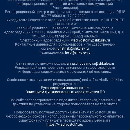
информационных технологий и массовых коммуникаций
(Роскомнадзор).
Регистрационный номер и дата принятия решения о регистрации: ЭЛ №
ФС 77-85603 от 17.07.2023 г.
Учредитель: Общество с ограниченной ответственностью "ИНТЕРНЕТ
ТЕХНОЛОГИИ"
Главный редактор: Шайтанова Екатерина Александровна
Адрес редакции: 672000, Забайкальский край, г. Чита, ул. Балябина, д. 13,
эт. 6, оф. 608, телефон 8 (3022) 40-08-24
Электронный адрес редакции:
vladivostok1@shkulev.ru
Контактные данные для Роскомнадзора и государственных
органов:
juristnsk@shkulev.ru
Техподдержка:
help@shkulev.ru
Связаться с отделом продаж:
anna.chugaynova@shkulev.ru
Редакция сайта не несет ответственности за достоверность
информации, содержащейся в рекламных объявлениях.
Особенности эксплуатации (использования) веб-сайта vladivostok1.ru
регулируются:
Руководством пользователя
Описанием функциональных характеристик ПО
Веб-сайт распространяется в виде интернет-сервиса, специальные
действия по установке на стороне пользователя не требуются
Пользователь получает доступ к Веб-сайту vladivostok1.ru на
безвозмездной основе с использованием персонального компьютера,
смартфона или планшета перейдя по адресу Веб-сайта:
https://vladivostok1.ru/