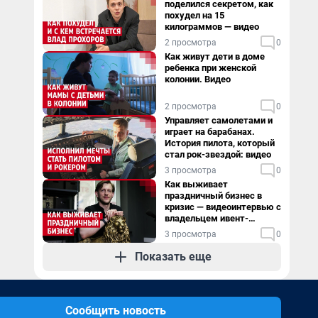
поделился секретом, как
похудел на 15
килограммов — видео
2 просмотра
0
Как живут дети в доме
ребенка при женской
колонии. Видео
2 просмотра
0
Управляет самолетами и
играет на барабанах.
История пилота, который
стал рок-звездой: видео
3 просмотра
0
Как выживает
праздничный бизнес в
кризис — видеоинтервью с
владельцем ивент-
агентства
3 просмотра
0
Показать еще
Сообщить новость