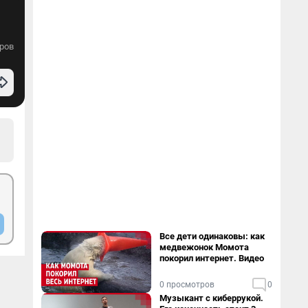
ров
Все дети одинаковы: как
медвежонок Момота
покорил интернет. Видео
0 просмотров
0
Музыкант с киберрукой.