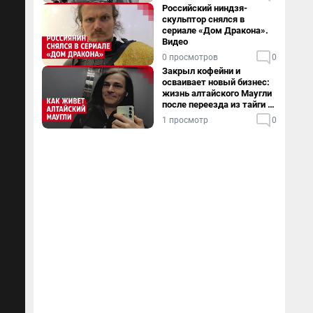
Российский ниндзя-
скульптор снялся в
сериале «Дом Дракона».
Видео
0 просмотров
0
Закрыл кофейни и
осваивает новый бизнес:
жизнь алтайского Маугли
после переезда из тайги в
столицу
1 просмотр
0