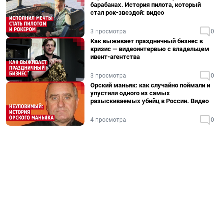
барабанах. История пилота, который
стал рок-звездой: видео
3 просмотра
0
Как выживает праздничный бизнес в
кризис — видеоинтервью с владельцем
ивент-агентства
3 просмотра
0
Орский маньяк: как случайно поймали и
упустили одного из самых
разыскиваемых убийц в России. Видео
4 просмотра
0