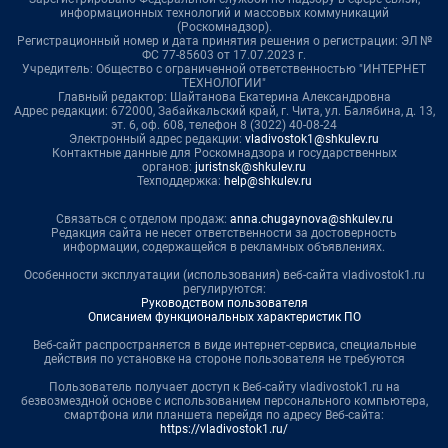
информационных технологий и массовых коммуникаций
(Роскомнадзор).
Регистрационный номер и дата принятия решения о регистрации: ЭЛ №
ФС 77-85603 от 17.07.2023 г.
Учредитель: Общество с ограниченной ответственностью "ИНТЕРНЕТ
ТЕХНОЛОГИИ"
Главный редактор: Шайтанова Екатерина Александровна
Адрес редакции: 672000, Забайкальский край, г. Чита, ул. Балябина, д. 13,
эт. 6, оф. 608, телефон 8 (3022) 40-08-24
Электронный адрес редакции:
vladivostok1@shkulev.ru
Контактные данные для Роскомнадзора и государственных
органов:
juristnsk@shkulev.ru
Техподдержка:
help@shkulev.ru
Связаться с отделом продаж:
anna.chugaynova@shkulev.ru
Редакция сайта не несет ответственности за достоверность
информации, содержащейся в рекламных объявлениях.
Особенности эксплуатации (использования) веб-сайта vladivostok1.ru
регулируются:
Руководством пользователя
Описанием функциональных характеристик ПО
Веб-сайт распространяется в виде интернет-сервиса, специальные
действия по установке на стороне пользователя не требуются
Пользователь получает доступ к Веб-сайту vladivostok1.ru на
безвозмездной основе с использованием персонального компьютера,
смартфона или планшета перейдя по адресу Веб-сайта:
https://vladivostok1.ru/