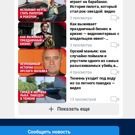
играет на барабанах.
История пилота, который
стал рок-звездой: видео
3 просмотра
0
Как выживает
праздничный бизнес в
кризис — видеоинтервью с
владельцем ивент-
агентства
3 просмотра
0
Орский маньяк: как
случайно поймали и
упустили одного из самых
разыскиваемых убийц в
России. Видео
4 просмотра
0
Тюмень уходит под воду
из-за летного паводка —
видео
13 просмотров
0
Показать еще
Сообщить новость