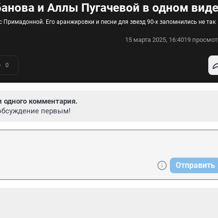
анова и Аллы Пугачевой в одном вид
с Примадонной. Его аранжировки и песни для звезд 90-х запомнились не так
15 марта 2025, 16:40
19 просмот
0
и одного комментария.
обсуждение первым!
Отправить