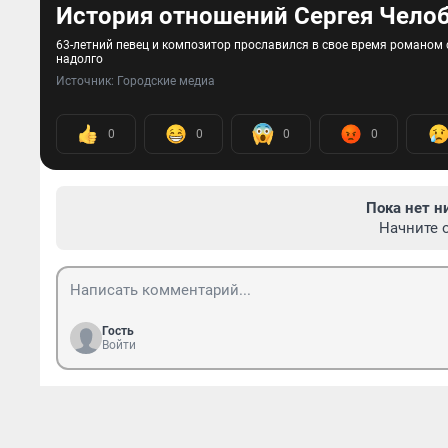
История отношений Сергея Челоб
63-летний певец и композитор прославился в свое время романом 
надолго
Источник: 
Городские медиа
0
0
0
0
Пока нет н
Начните 
Гость
Войти