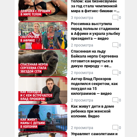
телом: как бизнесвумен
за год стала чемпионкой
мира в фитнес-бикини —
видео
3 просмотра
0
Россиянка выступила
перед полным стадионом
в Африке и украла улыбку
президента — видео
2 просмотра
0
Спасенная на льду
Байкала нерпа Сергеевна
готовится вернуться в
дикую природу — ее
видеоистория
2 просмотра
0
Актер Влад Прохоров
поделился секретом, как
похудел на 15
килограммов — видео
2 просмотра
0
Как живут дети в доме
ребенка при женской
колонии. Видео
2 просмотра
0
Управляет самолетами и