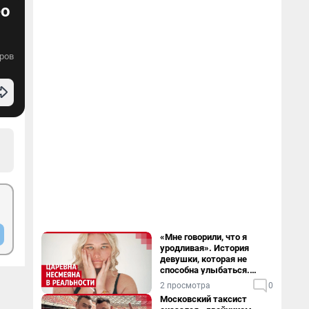
ео
ров
«Мне говорили, что я
уродливая». История
девушки, которая не
способна улыбаться.
Видео
2 просмотра
0
Московский таксист