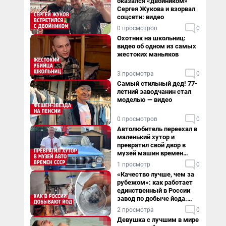
оказался «двойником»
Сергея Жукова и взорвал
соцсети: видео
0 просмотров
0
Охотник на школьниц:
видео об одном из самых
жестоких маньяков
3 просмотра
0
Самый стильный дед! 77-
летний заводчанин стал
моделью — видео
0 просмотров
0
Автолюбитель переехал в
маленький хутор и
превратил свой двор в
музей машин времен
СССР. Видео
1 просмотр
0
«Качество лучше, чем за
рубежом»: как работает
единственный в России
завод по добыче йода.
Видео
2 просмотра
0
Девушка с лучшим в мире