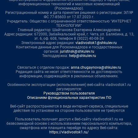
информационных технологий и массовых коммуникаций
(Роскомнадзор).
Регистрационный номер и дата принятия решения о регистрации: ЭЛ №
ФС 77-85603 от 17.07.2023 г.
Учредитель: Общество с ограниченной ответственностью "ИНТЕРНЕТ
ТЕХНОЛОГИИ"
Главный редактор: Шайтанова Екатерина Александровна
Адрес редакции: 672000, Забайкальский край, г. Чита, ул. Балябина, д. 13,
эт. 6, оф. 608, телефон 8 (3022) 40-08-24
Электронный адрес редакции:
vladivostok1@shkulev.ru
Контактные данные для Роскомнадзора и государственных
органов:
juristnsk@shkulev.ru
Техподдержка:
help@shkulev.ru
Связаться с отделом продаж:
anna.chugaynova@shkulev.ru
Редакция сайта не несет ответственности за достоверность
информации, содержащейся в рекламных объявлениях.
Особенности эксплуатации (использования) веб-сайта vladivostok1.ru
регулируются:
Руководством пользователя
Описанием функциональных характеристик ПО
Веб-сайт распространяется в виде интернет-сервиса, специальные
действия по установке на стороне пользователя не требуются
Пользователь получает доступ к Веб-сайту vladivostok1.ru на
безвозмездной основе с использованием персонального компьютера,
смартфона или планшета перейдя по адресу Веб-сайта:
https://vladivostok1.ru/