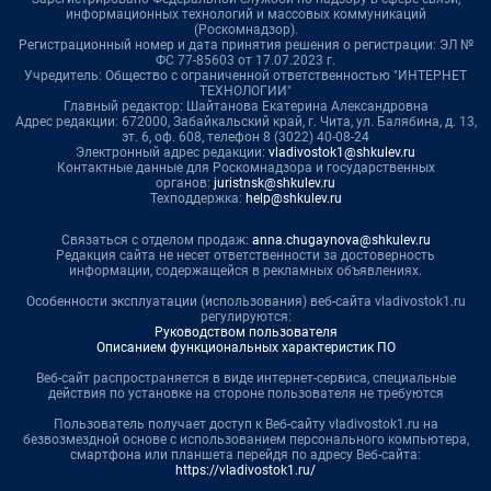
информационных технологий и массовых коммуникаций
(Роскомнадзор).
Регистрационный номер и дата принятия решения о регистрации: ЭЛ №
ФС 77-85603 от 17.07.2023 г.
Учредитель: Общество с ограниченной ответственностью "ИНТЕРНЕТ
ТЕХНОЛОГИИ"
Главный редактор: Шайтанова Екатерина Александровна
Адрес редакции: 672000, Забайкальский край, г. Чита, ул. Балябина, д. 13,
эт. 6, оф. 608, телефон 8 (3022) 40-08-24
Электронный адрес редакции:
vladivostok1@shkulev.ru
Контактные данные для Роскомнадзора и государственных
органов:
juristnsk@shkulev.ru
Техподдержка:
help@shkulev.ru
Связаться с отделом продаж:
anna.chugaynova@shkulev.ru
Редакция сайта не несет ответственности за достоверность
информации, содержащейся в рекламных объявлениях.
Особенности эксплуатации (использования) веб-сайта vladivostok1.ru
регулируются:
Руководством пользователя
Описанием функциональных характеристик ПО
Веб-сайт распространяется в виде интернет-сервиса, специальные
действия по установке на стороне пользователя не требуются
Пользователь получает доступ к Веб-сайту vladivostok1.ru на
безвозмездной основе с использованием персонального компьютера,
смартфона или планшета перейдя по адресу Веб-сайта:
https://vladivostok1.ru/