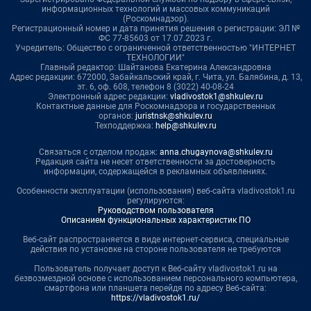
информационных технологий и массовых коммуникаций
(Роскомнадзор).
Регистрационный номер и дата принятия решения о регистрации: ЭЛ №
ФС 77-85603 от 17.07.2023 г.
Учредитель: Общество с ограниченной ответственностью "ИНТЕРНЕТ
ТЕХНОЛОГИИ"
Главный редактор: Шайтанова Екатерина Александровна
Адрес редакции: 672000, Забайкальский край, г. Чита, ул. Балябина, д. 13,
эт. 6, оф. 608, телефон 8 (3022) 40-08-24
Электронный адрес редакции:
vladivostok1@shkulev.ru
Контактные данные для Роскомнадзора и государственных
органов:
juristnsk@shkulev.ru
Техподдержка:
help@shkulev.ru
Связаться с отделом продаж:
anna.chugaynova@shkulev.ru
Редакция сайта не несет ответственности за достоверность
информации, содержащейся в рекламных объявлениях.
Особенности эксплуатации (использования) веб-сайта vladivostok1.ru
регулируются:
Руководством пользователя
Описанием функциональных характеристик ПО
Веб-сайт распространяется в виде интернет-сервиса, специальные
действия по установке на стороне пользователя не требуются
Пользователь получает доступ к Веб-сайту vladivostok1.ru на
безвозмездной основе с использованием персонального компьютера,
смартфона или планшета перейдя по адресу Веб-сайта:
https://vladivostok1.ru/