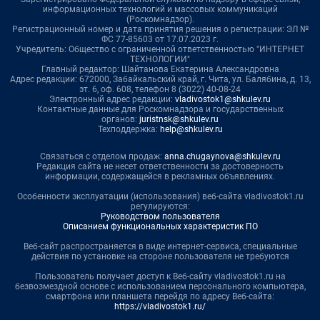
информационных технологий и массовых коммуникаций
(Роскомнадзор).
Регистрационный номер и дата принятия решения о регистрации: ЭЛ №
ФС 77-85603 от 17.07.2023 г.
Учредитель: Общество с ограниченной ответственностью "ИНТЕРНЕТ
ТЕХНОЛОГИИ"
Главный редактор: Шайтанова Екатерина Александровна
Адрес редакции: 672000, Забайкальский край, г. Чита, ул. Балябина, д. 13,
эт. 6, оф. 608, телефон 8 (3022) 40-08-24
Электронный адрес редакции:
vladivostok1@shkulev.ru
Контактные данные для Роскомнадзора и государственных
органов:
juristnsk@shkulev.ru
Техподдержка:
help@shkulev.ru
Связаться с отделом продаж:
anna.chugaynova@shkulev.ru
Редакция сайта не несет ответственности за достоверность
информации, содержащейся в рекламных объявлениях.
Особенности эксплуатации (использования) веб-сайта vladivostok1.ru
регулируются:
Руководством пользователя
Описанием функциональных характеристик ПО
Веб-сайт распространяется в виде интернет-сервиса, специальные
действия по установке на стороне пользователя не требуются
Пользователь получает доступ к Веб-сайту vladivostok1.ru на
безвозмездной основе с использованием персонального компьютера,
смартфона или планшета перейдя по адресу Веб-сайта:
https://vladivostok1.ru/