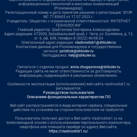
информационных технологий и массовых коммуникаций
(Роскомнадзор).
Регистрационный номер и дата принятия решения о регистрации: ЭЛ №
ФС 77-85603 от 17.07.2023 г.
Учредитель: Общество с ограниченной ответственностью "ИНТЕРНЕТ
ТЕХНОЛОГИИ"
Главный редактор: Шайтанова Екатерина Александровна
Адрес редакции: 672000, Забайкальский край, г. Чита, ул. Балябина, д. 13,
эт. 6, оф. 608, телефон 8 (3022) 40-08-24
Электронный адрес редакции:
vladivostok1@shkulev.ru
Контактные данные для Роскомнадзора и государственных
органов:
juristnsk@shkulev.ru
Техподдержка:
help@shkulev.ru
Связаться с отделом продаж:
anna.chugaynova@shkulev.ru
Редакция сайта не несет ответственности за достоверность
информации, содержащейся в рекламных объявлениях.
Особенности эксплуатации (использования) веб-сайта vladivostok1.ru
регулируются:
Руководством пользователя
Описанием функциональных характеристик ПО
Веб-сайт распространяется в виде интернет-сервиса, специальные
действия по установке на стороне пользователя не требуются
Пользователь получает доступ к Веб-сайту vladivostok1.ru на
безвозмездной основе с использованием персонального компьютера,
смартфона или планшета перейдя по адресу Веб-сайта:
https://vladivostok1.ru/