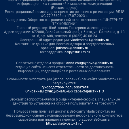
информационных технологий и массовых коммуникаций
(Роскомнадзор).
Регистрационный номер и дата принятия решения о регистрации: ЭЛ №
ФС 77-85603 от 17.07.2023 г.
Учредитель: Общество с ограниченной ответственностью "ИНТЕРНЕТ
ТЕХНОЛОГИИ"
Главный редактор: Шайтанова Екатерина Александровна
Адрес редакции: 672000, Забайкальский край, г. Чита, ул. Балябина, д. 13,
эт. 6, оф. 608, телефон 8 (3022) 40-08-24
Электронный адрес редакции:
vladivostok1@shkulev.ru
Контактные данные для Роскомнадзора и государственных
органов:
juristnsk@shkulev.ru
Техподдержка:
help@shkulev.ru
Связаться с отделом продаж:
anna.chugaynova@shkulev.ru
Редакция сайта не несет ответственности за достоверность
информации, содержащейся в рекламных объявлениях.
Особенности эксплуатации (использования) веб-сайта vladivostok1.ru
регулируются:
Руководством пользователя
Описанием функциональных характеристик ПО
Веб-сайт распространяется в виде интернет-сервиса, специальные
действия по установке на стороне пользователя не требуются
Пользователь получает доступ к Веб-сайту vladivostok1.ru на
безвозмездной основе с использованием персонального компьютера,
смартфона или планшета перейдя по адресу Веб-сайта:
https://vladivostok1.ru/