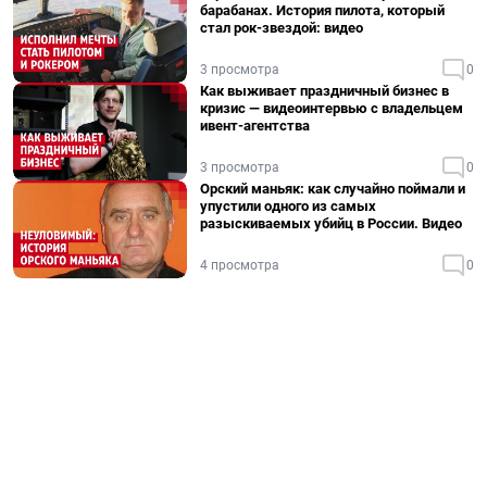
барабанах. История пилота, который
стал рок-звездой: видео
3 просмотра
0
Как выживает праздничный бизнес в
кризис — видеоинтервью с владельцем
ивент-агентства
3 просмотра
0
Орский маньяк: как случайно поймали и
упустили одного из самых
разыскиваемых убийц в России. Видео
4 просмотра
0