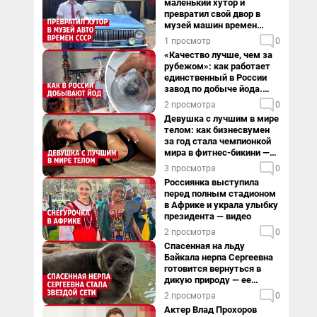
маленький хутор и
превратил свой двор в
музей машин времен
СССР. Видео
1 просмотр
0
«Качество лучше, чем за
рубежом»: как работает
единственный в России
завод по добыче йода.
Видео
2 просмотра
0
Девушка с лучшим в мире
телом: как бизнесвумен
за год стала чемпионкой
мира в фитнес-бикини —
видео
3 просмотра
0
Россиянка выступила
перед полным стадионом
в Африке и украла улыбку
президента — видео
2 просмотра
0
Спасенная на льду
Байкала нерпа Сергеевна
готовится вернуться в
дикую природу — ее
видеоистория
2 просмотра
0
Актер Влад Прохоров