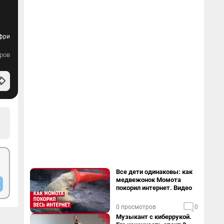
ффри
ров
Все дети одинаковы: как
медвежонок Момота
покорил интернет. Видео
0 просмотров
0
Музыкант с киберрукой.