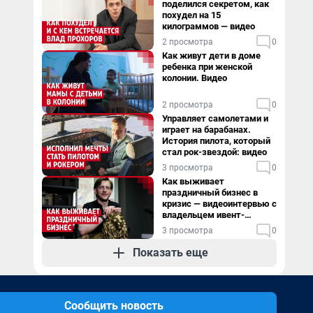
поделился секретом, как
похудел на 15
килограммов — видео
2 просмотра
0
Как живут дети в доме
ребенка при женской
колонии. Видео
2 просмотра
0
Управляет самолетами и
играет на барабанах.
История пилота, который
стал рок-звездой: видео
3 просмотра
0
Как выживает
праздничный бизнес в
кризис — видеоинтервью с
владельцем ивент-
агентства
3 просмотра
0
Показать еще
Сообщить новость