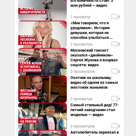
Его конечность стоит 3
млн рублей — видео
1 просмотр
0
«Мне говорили, что я
уродливая». История
девушки, которая не
способна улыбаться.
Видео
2 просмотра
0
Московский таксист
оказался «двойником»
Сергея Жукова и взорвал
соцсети: видео
0 просмотров
0
Охотник на школьниц:
видео об одном из самых
жестоких маньяков
3 просмотра
0
Самый стильный дед! 77-
летний заводчанин стал
моделью — видео
0 просмотров
0
Автолюбитель переехал в