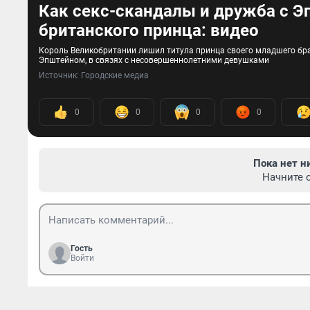
Как секс-скандалы и дружба с 
британского принца: видео
Король Великобритании лишил титула принца своего младшего бр
Эпштейном, в связях с несовершеннолетними девушками
Источник: 
Городские медиа
0
0
0
0
Пока нет н
Начните 
Гость
Войти