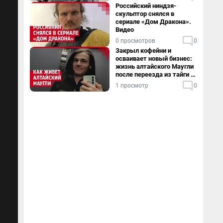
Российский ниндзя-
скульптор снялся в
сериале «Дом Дракона».
Видео
0 просмотров
0
Закрыл кофейни и
осваивает новый бизнес:
жизнь алтайского Маугли
после переезда из тайги в
столицу
1 просмотр
0