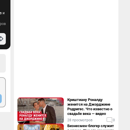
в и
ров
Криштиану Роналду
женится на Джорджине
Родригес. Что известно о
свадьбе века — видео
28 просмотров
0
Бизнесмен-блогер служит