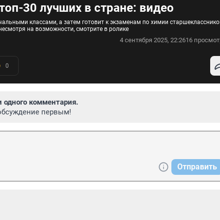
топ-30 лучших в стране: видео
чальными классами, а затем готовит к экзаменам по химии старшекласснико
 несмотря на возможности, смотрите в ролике
4 сентября 2025, 22:26
16 просмот
0
и одного комментария.
обсуждение первым!
Отправить