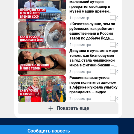
маленький хутор и
превратил свой двор в
музей машин времен
СССР. Видео
1 просмотр
0
«Качество лучше, чем за
рубежом»: как работает
единственный в России
завод по добыче йода.
Видео
2 просмотра
0
Девушка с лучшим в мире
телом: как бизнесвумен
за год стала чемпионкой
мира в фитнес-бикини —
видео
3 просмотра
0
Россиянка выступила
перед полным стадионом
в Африке и украла улыбку
президента — видео
2 просмотра
0
Показать еще
Сообщить новость