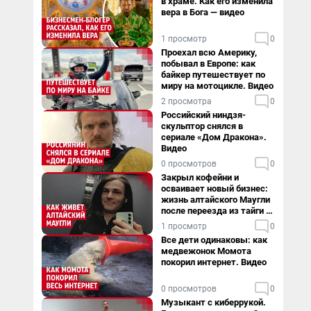
в храме. Как его изменила
вера в Бога — видео
1 просмотр
0
Проехал всю Америку,
побывал в Европе: как
байкер путешествует по
миру на мотоцикле. Видео
2 просмотра
0
Российский ниндзя-
скульптор снялся в
сериале «Дом Дракона».
Видео
0 просмотров
0
Закрыл кофейни и
осваивает новый бизнес:
жизнь алтайского Маугли
после переезда из тайги в
столицу
1 просмотр
0
Все дети одинаковы: как
медвежонок Момота
покорил интернет. Видео
0 просмотров
0
Музыкант с киберрукой.