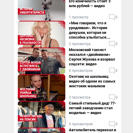
Его конечность стоит 3
млн рублей — видео
1 просмотр
0
«Мне говорили, что я
уродливая». История
девушки, которая не
способна улыбаться.
Видео
2 просмотра
0
Московский таксист
оказался «двойником»
Сергея Жукова и взорвал
соцсети: видео
0 просмотров
0
Охотник на школьниц:
видео об одном из самых
жестоких маньяков
3 просмотра
0
Самый стильный дед! 77-
летний заводчанин стал
моделью — видео
0 просмотров
0
Автолюбитель переехал в