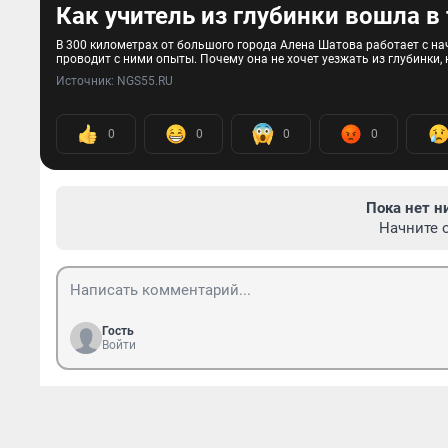
Как учитель из глубинки вошла в 
В 300 километрах от большого города Алена Шатова работает с на
проводит с ними опыты. Почему она не хочет уезжать из глубинки,
Источник: 
NGS55.RU
0
0
0
0
Пока нет н
Начните 
Гость
Войти