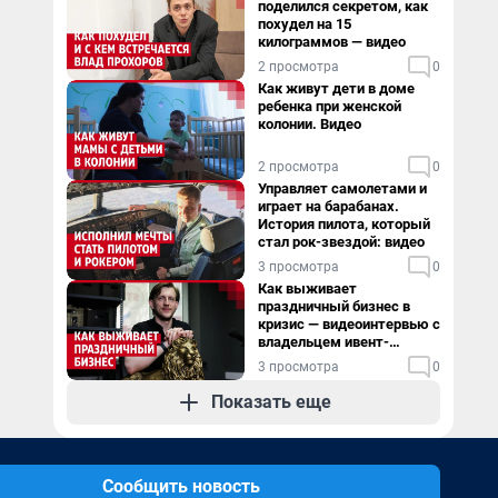
поделился секретом, как
похудел на 15
килограммов — видео
2 просмотра
0
Как живут дети в доме
ребенка при женской
колонии. Видео
2 просмотра
0
Управляет самолетами и
играет на барабанах.
История пилота, который
стал рок-звездой: видео
3 просмотра
0
Как выживает
праздничный бизнес в
кризис — видеоинтервью с
владельцем ивент-
агентства
3 просмотра
0
Показать еще
Сообщить новость