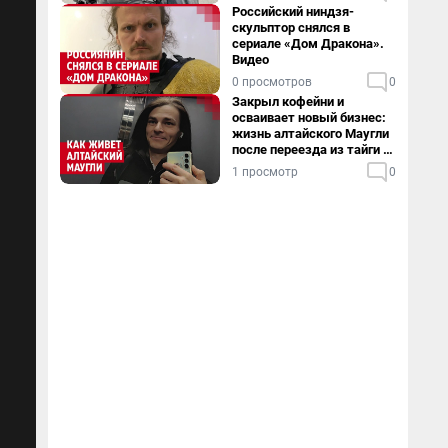
Российский ниндзя-
скульптор снялся в
сериале «Дом Дракона».
Видео
0 просмотров
0
Закрыл кофейни и
осваивает новый бизнес:
жизнь алтайского Маугли
после переезда из тайги в
столицу
1 просмотр
0