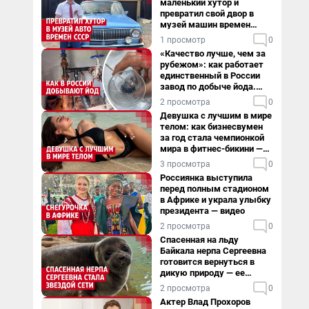
маленький хутор и
превратил свой двор в
музей машин времен
СССР. Видео
1 просмотр
0
«Качество лучше, чем за
рубежом»: как работает
единственный в России
завод по добыче йода.
Видео
2 просмотра
0
Девушка с лучшим в мире
телом: как бизнесвумен
за год стала чемпионкой
мира в фитнес-бикини —
видео
3 просмотра
0
Россиянка выступила
перед полным стадионом
в Африке и украла улыбку
президента — видео
2 просмотра
0
Спасенная на льду
Байкала нерпа Сергеевна
готовится вернуться в
дикую природу — ее
видеоистория
2 просмотра
0
Актер Влад Прохоров