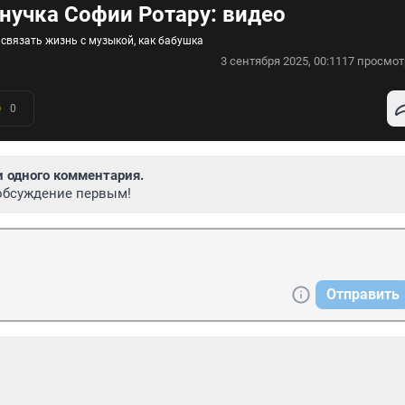
нучка Софии Ротару: видео
 связать жизнь с музыкой, как бабушка
3 сентября 2025, 00:11
17 просмот
0
и одного комментария.
обсуждение первым!
Отправить