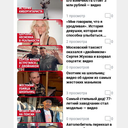
Его конечность стоит 3
млн рублей — видео
1 просмотр
0
«Мне говорили, что я
уродливая». История
девушки, которая не
способна улыбаться.
Видео
2 просмотра
0
Московский таксист
оказался «двойником»
Сергея Жукова и взорвал
соцсети: видео
0 просмотров
0
Охотник на школьниц:
видео об одном из самых
жестоких маньяков
3 просмотра
0
Самый стильный дед! 77-
летний заводчанин стал
моделью — видео
0 просмотров
0
Автолюбитель переехал в