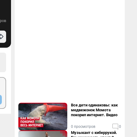
ров
Все дети одинаковы: как
медвежонок Момота
покорил интернет. Видео
0 просмотров
0
Музыкант с киберрукой.