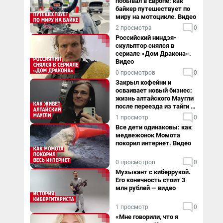
побывал в Европе: как
байкер путешествует по
миру на мотоцикле. Видео
2 просмотра
0
Российский ниндзя-
скульптор снялся в
сериале «Дом Дракона».
Видео
0 просмотров
0
Закрыл кофейни и
осваивает новый бизнес:
жизнь алтайского Маугли
после переезда из тайги в
столицу
1 просмотр
0
Все дети одинаковы: как
медвежонок Момота
покорил интернет. Видео
0 просмотров
0
Музыкант с киберрукой.
Его конечность стоит 3
млн рублей — видео
1 просмотр
0
«Мне говорили, что я