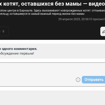
котят, оставшихся без мамы — видео
обом центре в Барнауле. Здесь выхаживают новорожденных котят: отпаива
тояльцу, оставшемуся в самый важный период жизни без мамы
29 апреля 2025, 20:56
15 просмот
0
и одного комментария.
обсуждение первым!
Отправить