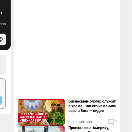
ют
ров
Бизнесмен-блогер служит
в храме. Как его изменила
вера в Бога — видео
0 просмотров
0
Проехал всю Америку,