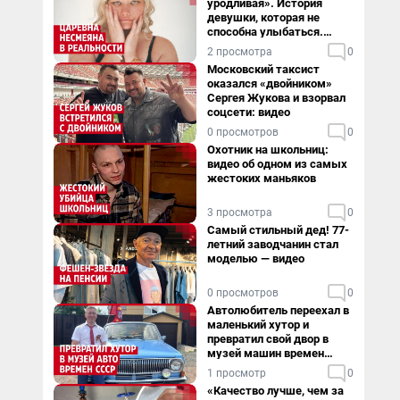
уродливая». История
девушки, которая не
способна улыбаться.
Видео
2 просмотра
0
Московский таксист
оказался «двойником»
Сергея Жукова и взорвал
соцсети: видео
0 просмотров
0
Охотник на школьниц:
видео об одном из самых
жестоких маньяков
3 просмотра
0
Самый стильный дед! 77-
летний заводчанин стал
моделью — видео
0 просмотров
0
Автолюбитель переехал в
маленький хутор и
превратил свой двор в
музей машин времен
СССР. Видео
1 просмотр
0
«Качество лучше, чем за