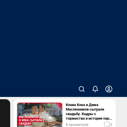
Клава Кока и Дима
Масленников сыграли
свадьбу. Кадры с
торжества и история пары
— в видео
8 просмотров
0