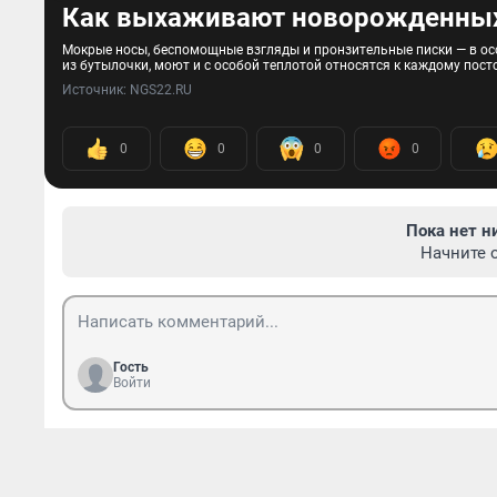
Как выхаживают новорожденных 
Мокрые носы, беспомощные взгляды и пронзительные писки — в ос
из бутылочки, моют и с особой теплотой относятся к каждому пос
Источник: 
NGS22.RU
0
0
0
0
Пока нет н
Начните 
Гость
Войти