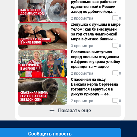
рубежом»: как работает
единственный в России
завод по добыче йода.
Видео
2 просмотра
0
Девушка с лучшим в мире
телом: как бизнесвумен
за год стала чемпионкой
мира в фитнес-бикини —
видео
3 просмотра
0
Россиянка выступила
перед полным стадионом
в Африке и украла улыбку
президента — видео
2 просмотра
0
Спасенная на льду
Байкала нерпа Сергеевна
готовится вернуться в
дикую природу — ее
видеоистория
2 просмотра
0
Показать еще
Сообщить новость