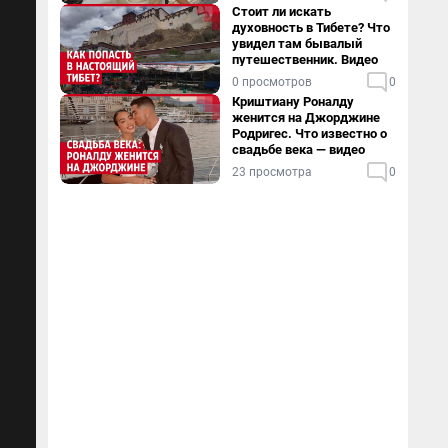
Стоит ли искать
духовность в Тибете? Что
увидел там бывалый
путешественник. Видео
0 просмотров
0
Криштиану Роналду
женится на Джорджине
Родригес. Что известно о
свадьбе века — видео
23 просмотра
0