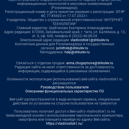
информационных технологий и массовых коммуникаций
(Роскомнадзор).
Регистрационный номер и дата принятия решения о регистрации: ЭЛ №
ФС 77-85603 от 17.07.2023 г.
Учредитель: Общество с ограниченной ответственностью "ИНТЕРНЕТ
ТЕХНОЛОГИИ"
Главный редактор: Шайтанова Екатерина Александровна
Адрес редакции: 672000, Забайкальский край, г. Чита, ул. Балябина, д. 13,
эт. 6, оф. 608, телефон 8 (3022) 40-08-24
Электронный адрес редакции:
vladivostok1@shkulev.ru
Контактные данные для Роскомнадзора и государственных
органов:
juristnsk@shkulev.ru
Техподдержка:
help@shkulev.ru
Связаться с отделом продаж:
anna.chugaynova@shkulev.ru
Редакция сайта не несет ответственности за достоверность
информации, содержащейся в рекламных объявлениях.
Особенности эксплуатации (использования) веб-сайта vladivostok1.ru
регулируются:
Руководством пользователя
Описанием функциональных характеристик ПО
Веб-сайт распространяется в виде интернет-сервиса, специальные
действия по установке на стороне пользователя не требуются
Пользователь получает доступ к Веб-сайту vladivostok1.ru на
безвозмездной основе с использованием персонального компьютера,
смартфона или планшета перейдя по адресу Веб-сайта:
https://vladivostok1.ru/