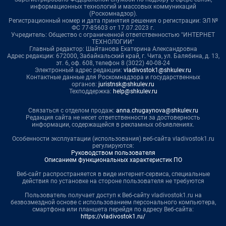
информационных технологий и массовых коммуникаций
(Роскомнадзор).
Регистрационный номер и дата принятия решения о регистрации: ЭЛ №
ФС 77-85603 от 17.07.2023 г.
Учредитель: Общество с ограниченной ответственностью "ИНТЕРНЕТ
ТЕХНОЛОГИИ"
Главный редактор: Шайтанова Екатерина Александровна
Адрес редакции: 672000, Забайкальский край, г. Чита, ул. Балябина, д. 13,
эт. 6, оф. 608, телефон 8 (3022) 40-08-24
Электронный адрес редакции:
vladivostok1@shkulev.ru
Контактные данные для Роскомнадзора и государственных
органов:
juristnsk@shkulev.ru
Техподдержка:
help@shkulev.ru
Связаться с отделом продаж:
anna.chugaynova@shkulev.ru
Редакция сайта не несет ответственности за достоверность
информации, содержащейся в рекламных объявлениях.
Особенности эксплуатации (использования) веб-сайта vladivostok1.ru
регулируются:
Руководством пользователя
Описанием функциональных характеристик ПО
Веб-сайт распространяется в виде интернет-сервиса, специальные
действия по установке на стороне пользователя не требуются
Пользователь получает доступ к Веб-сайту vladivostok1.ru на
безвозмездной основе с использованием персонального компьютера,
смартфона или планшета перейдя по адресу Веб-сайта:
https://vladivostok1.ru/