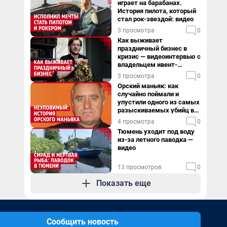
играет на барабанах.
История пилота, который
стал рок-звездой: видео
3 просмотра
0
Как выживает
праздничный бизнес в
кризис — видеоинтервью с
владельцем ивент-
агентства
3 просмотра
0
Орский маньяк: как
случайно поймали и
упустили одного из самых
разыскиваемых убийц в
России. Видео
4 просмотра
0
Тюмень уходит под воду
из-за летного паводка —
видео
13 просмотров
0
Показать еще
Сообщить новость