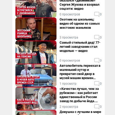
оказался «двойником»
Сергея Жукова и взорвал
соцсети: видео
0 просмотров
0
Охотник на школьниц:
видео об одном из самых
жестоких маньяков
3 просмотра
0
Самый стильный дед! 77-
летний заводчанин стал
моделью — видео
0 просмотров
0
Автолюбитель переехал в
маленький хутор и
превратил свой двор в
музей машин времен
СССР. Видео
1 просмотр
0
«Качество лучше, чем за
рубежом»: как работает
единственный в России
завод по добыче йода.
Видео
2 просмотра
0
Девушка с лучшим в мире