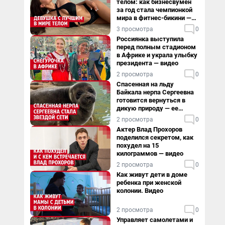
телом: как бизнесвумен
за год стала чемпионкой
мира в фитнес-бикини —
видео
3 просмотра
0
Россиянка выступила
перед полным стадионом
в Африке и украла улыбку
президента — видео
2 просмотра
0
Спасенная на льду
Байкала нерпа Сергеевна
готовится вернуться в
дикую природу — ее
видеоистория
2 просмотра
0
Актер Влад Прохоров
поделился секретом, как
похудел на 15
килограммов — видео
2 просмотра
0
Как живут дети в доме
ребенка при женской
колонии. Видео
2 просмотра
0
Управляет самолетами и