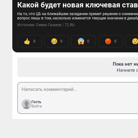
Какой будет новая ключевая ста
На то, что ЦБ на ближайшем заседании примет решение о снижении 
вопрос лишь в том, насколько изменится текущее значение в декаб
Источник: 
Семен Громов / 72.RU
0
0
0
0
Пока нет н
Начните 
Гость
Войти