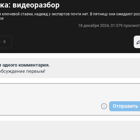
вка: видеоразбор
ключевой ставки, надежд у экспертов почти нет. В пятницу они ожидают рос
ре
18 декабря 2024, 01:37
9 просмот
0
и одного комментария.
обсуждение первым!
Отправить