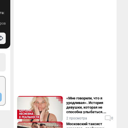
та:
ров
«Мне говорили, что я
уродливая». История
девушки, которая не
способна улыбаться.
Видео
2 просмотра
0
Московский таксист