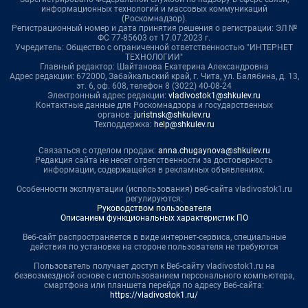
информационных технологий и массовых коммуникаций
(Роскомнадзор).
Регистрационный номер и дата принятия решения о регистрации: ЭЛ №
ФС 77-85603 от 17.07.2023 г.
Учредитель: Общество с ограниченной ответственностью "ИНТЕРНЕТ
ТЕХНОЛОГИИ"
Главный редактор: Шайтанова Екатерина Александровна
Адрес редакции: 672000, Забайкальский край, г. Чита, ул. Балябина, д. 13,
эт. 6, оф. 608, телефон 8 (3022) 40-08-24
Электронный адрес редакции:
vladivostok1@shkulev.ru
Контактные данные для Роскомнадзора и государственных
органов:
juristnsk@shkulev.ru
Техподдержка:
help@shkulev.ru
Связаться с отделом продаж:
anna.chugaynova@shkulev.ru
Редакция сайта не несет ответственности за достоверность
информации, содержащейся в рекламных объявлениях.
Особенности эксплуатации (использования) веб-сайта vladivostok1.ru
регулируются:
Руководством пользователя
Описанием функциональных характеристик ПО
Веб-сайт распространяется в виде интернет-сервиса, специальные
действия по установке на стороне пользователя не требуются
Пользователь получает доступ к Веб-сайту vladivostok1.ru на
безвозмездной основе с использованием персонального компьютера,
смартфона или планшета перейдя по адресу Веб-сайта:
https://vladivostok1.ru/