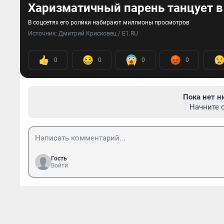
Харизматичный парень танцует в
В соцсетях его ролики набирают миллионы просмотров
Источник: 
Дмитрий Крисковец / E1.RU
0
0
0
0
Пока нет н
Начните 
Гость
Войти