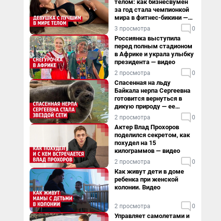
телом: как бизнесвумен
за год стала чемпионкой
мира в фитнес-бикини —
видео
3 просмотра
0
Россиянка выступила
перед полным стадионом
в Африке и украла улыбку
президента — видео
2 просмотра
0
Спасенная на льду
Байкала нерпа Сергеевна
готовится вернуться в
дикую природу — ее
видеоистория
2 просмотра
0
Актер Влад Прохоров
поделился секретом, как
похудел на 15
килограммов — видео
2 просмотра
0
Как живут дети в доме
ребенка при женской
колонии. Видео
2 просмотра
0
Управляет самолетами и