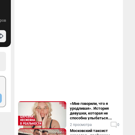
ров
«Мне говорили, что я
уродливая». История
девушки, которая не
способна улыбаться.
Видео
2 просмотра
0
Московский таксист