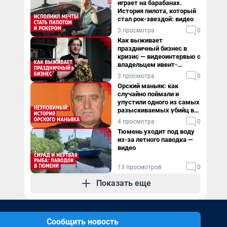
играет на барабанах.
История пилота, который
стал рок-звездой: видео
3 просмотра
0
Как выживает
праздничный бизнес в
кризис — видеоинтервью с
владельцем ивент-
агентства
3 просмотра
0
Орский маньяк: как
случайно поймали и
упустили одного из самых
разыскиваемых убийц в
России. Видео
4 просмотра
0
Тюмень уходит под воду
из-за летного паводка —
видео
13 просмотров
0
Показать еще
Сообщить новость