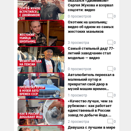
оказался «двойником»
Сергея Жукова и взорвал
соцсети: видео
0 просмотров
0
Охотник на школьниц:
видео об одном из самых
жестоких маньяков
3 просмотра
0
Самый стильный дед! 77-
летний заводчанин стал
моделью — видео
0 просмотров
0
Автолюбитель переехал в
маленький хутор и
превратил свой двор в
музей машин времен
СССР. Видео
1 просмотр
0
«Качество лучше, чем за
рубежом»: как работает
единственный в России
завод по добыче йода.
Видео
2 просмотра
0
Девушка с лучшим в мире