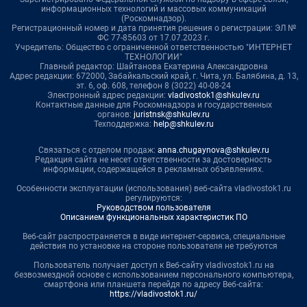
информационных технологий и массовых коммуникаций
(Роскомнадзор).
Регистрационный номер и дата принятия решения о регистрации: ЭЛ №
ФС 77-85603 от 17.07.2023 г.
Учредитель: Общество с ограниченной ответственностью "ИНТЕРНЕТ
ТЕХНОЛОГИИ"
Главный редактор: Шайтанова Екатерина Александровна
Адрес редакции: 672000, Забайкальский край, г. Чита, ул. Балябина, д. 13,
эт. 6, оф. 608, телефон 8 (3022) 40-08-24
Электронный адрес редакции:
vladivostok1@shkulev.ru
Контактные данные для Роскомнадзора и государственных
органов:
juristnsk@shkulev.ru
Техподдержка:
help@shkulev.ru
Связаться с отделом продаж:
anna.chugaynova@shkulev.ru
Редакция сайта не несет ответственности за достоверность
информации, содержащейся в рекламных объявлениях.
Особенности эксплуатации (использования) веб-сайта vladivostok1.ru
регулируются:
Руководством пользователя
Описанием функциональных характеристик ПО
Веб-сайт распространяется в виде интернет-сервиса, специальные
действия по установке на стороне пользователя не требуются
Пользователь получает доступ к Веб-сайту vladivostok1.ru на
безвозмездной основе с использованием персонального компьютера,
смартфона или планшета перейдя по адресу Веб-сайта:
https://vladivostok1.ru/