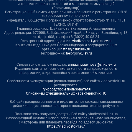
информационных технологий и массовых коммуникаций
(Роскомнадзор).
Регистрационный номер и дата принятия решения о регистрации: ЭЛ №
ФС 77-85603 от 17.07.2023 г.
Учредитель: Общество с ограниченной ответственностью "ИНТЕРНЕТ
ТЕХНОЛОГИИ"
Главный редактор: Шайтанова Екатерина Александровна
Адрес редакции: 672000, Забайкальский край, г. Чита, ул. Балябина, д. 13,
эт. 6, оф. 608, телефон 8 (3022) 40-08-24
Электронный адрес редакции:
vladivostok1@shkulev.ru
Контактные данные для Роскомнадзора и государственных
органов:
juristnsk@shkulev.ru
Техподдержка:
help@shkulev.ru
Связаться с отделом продаж:
anna.chugaynova@shkulev.ru
Редакция сайта не несет ответственности за достоверность
информации, содержащейся в рекламных объявлениях.
Особенности эксплуатации (использования) веб-сайта vladivostok1.ru
регулируются:
Руководством пользователя
Описанием функциональных характеристик ПО
Веб-сайт распространяется в виде интернет-сервиса, специальные
действия по установке на стороне пользователя не требуются
Пользователь получает доступ к Веб-сайту vladivostok1.ru на
безвозмездной основе с использованием персонального компьютера,
смартфона или планшета перейдя по адресу Веб-сайта:
https://vladivostok1.ru/