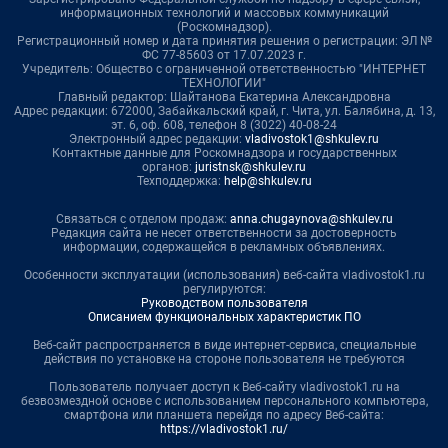
информационных технологий и массовых коммуникаций
(Роскомнадзор).
Регистрационный номер и дата принятия решения о регистрации: ЭЛ №
ФС 77-85603 от 17.07.2023 г.
Учредитель: Общество с ограниченной ответственностью "ИНТЕРНЕТ
ТЕХНОЛОГИИ"
Главный редактор: Шайтанова Екатерина Александровна
Адрес редакции: 672000, Забайкальский край, г. Чита, ул. Балябина, д. 13,
эт. 6, оф. 608, телефон 8 (3022) 40-08-24
Электронный адрес редакции:
vladivostok1@shkulev.ru
Контактные данные для Роскомнадзора и государственных
органов:
juristnsk@shkulev.ru
Техподдержка:
help@shkulev.ru
Связаться с отделом продаж:
anna.chugaynova@shkulev.ru
Редакция сайта не несет ответственности за достоверность
информации, содержащейся в рекламных объявлениях.
Особенности эксплуатации (использования) веб-сайта vladivostok1.ru
регулируются:
Руководством пользователя
Описанием функциональных характеристик ПО
Веб-сайт распространяется в виде интернет-сервиса, специальные
действия по установке на стороне пользователя не требуются
Пользователь получает доступ к Веб-сайту vladivostok1.ru на
безвозмездной основе с использованием персонального компьютера,
смартфона или планшета перейдя по адресу Веб-сайта:
https://vladivostok1.ru/