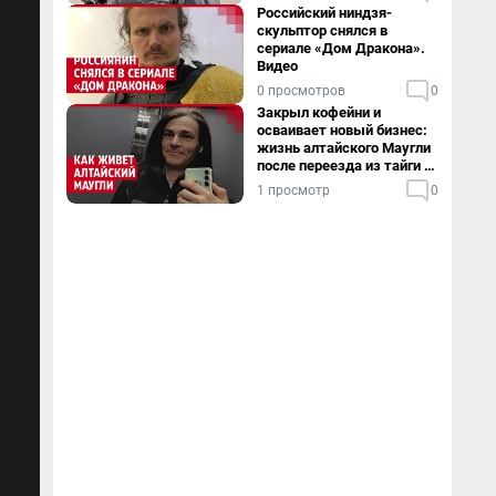
Российский ниндзя-
скульптор снялся в
сериале «Дом Дракона».
Видео
0 просмотров
0
Закрыл кофейни и
осваивает новый бизнес:
жизнь алтайского Маугли
после переезда из тайги в
столицу
1 просмотр
0