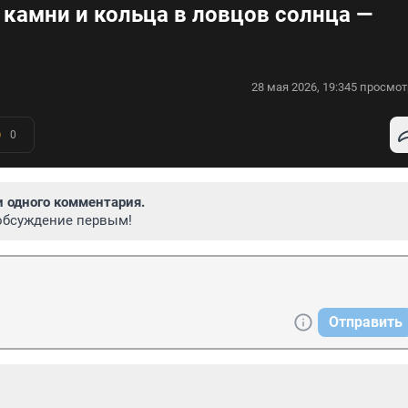
 камни и кольца в ловцов солнца —
28 мая 2026, 19:34
5 просмот
0
и одного комментария.
обсуждение первым!
Отправить