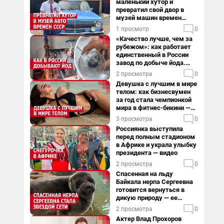
маленький хутор и
превратил свой двор в
музей машин времен
СССР. Видео
1 просмотр
0
«Качество лучше, чем за
рубежом»: как работает
единственный в России
завод по добыче йода.
Видео
2 просмотра
0
Девушка с лучшим в мире
телом: как бизнесвумен
за год стала чемпионкой
мира в фитнес-бикини —
видео
3 просмотра
0
Россиянка выступила
перед полным стадионом
в Африке и украла улыбку
президента — видео
2 просмотра
0
Спасенная на льду
Байкала нерпа Сергеевна
готовится вернуться в
дикую природу — ее
видеоистория
2 просмотра
0
Актер Влад Прохоров