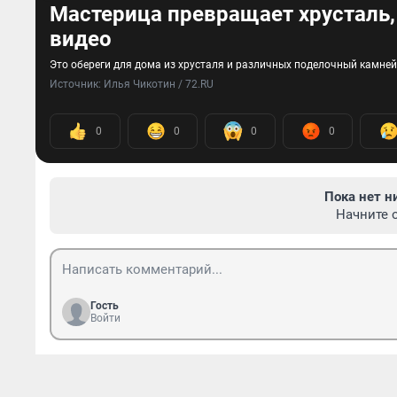
Мастерица превращает хрусталь,
видео
Это обереги для дома из хрусталя и различных поделочный камней
Источник: 
Илья Чикотин / 72.RU
0
0
0
0
Пока нет н
Начните 
Гость
Войти