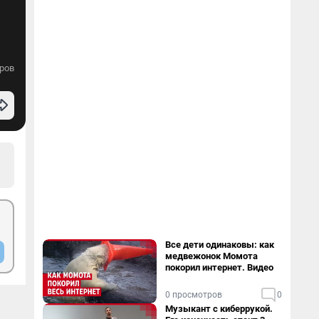
ров
Все дети одинаковы: как
медвежонок Момота
покорил интернет. Видео
0 просмотров
0
Музыкант с киберрукой.