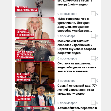
Его конечность стоит 3
млн рублей — видео
0 просмотров
0
«Мне говорили, что я
уродливая». История
девушки, которая не
способна улыбаться.
Видео
2 просмотра
0
Московский таксист
оказался «двойником»
Сергея Жукова и взорвал
соцсети: видео
0 просмотров
0
Охотник на школьниц:
видео об одном из самых
жестоких маньяков
3 просмотра
0
Самый стильный дед! 77-
летний заводчанин стал
моделью — видео
0 просмотров
0
Автолюбитель переехал в