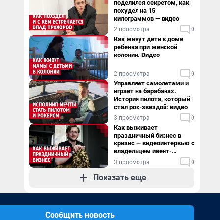
поделился секретом, как
похудел на 15
килограммов — видео
2 просмотра
0
Как живут дети в доме
ребенка при женской
колонии. Видео
2 просмотра
0
Управляет самолетами и
играет на барабанах.
История пилота, который
стал рок-звездой: видео
3 просмотра
0
Как выживает
праздничный бизнес в
кризис — видеоинтервью с
владельцем ивент-
агентства
3 просмотра
0
Показать еще
Сообщить новость