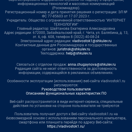
информационных технологий и массовых коммуникаций
(Роскомнадзор).
Регистрационный номер и дата принятия решения о регистрации: ЭЛ №
ФС 77-85603 от 17.07.2023 г.
Учредитель: Общество с ограниченной ответственностью "ИНТЕРНЕТ
ТЕХНОЛОГИИ"
Главный редактор: Шайтанова Екатерина Александровна
Адрес редакции: 672000, Забайкальский край, г. Чита, ул. Балябина, д. 13,
эт. 6, оф. 608, телефон 8 (3022) 40-08-24
Электронный адрес редакции:
vladivostok1@shkulev.ru
Контактные данные для Роскомнадзора и государственных
органов:
juristnsk@shkulev.ru
Техподдержка:
help@shkulev.ru
Связаться с отделом продаж:
anna.chugaynova@shkulev.ru
Редакция сайта не несет ответственности за достоверность
информации, содержащейся в рекламных объявлениях.
Особенности эксплуатации (использования) веб-сайта vladivostok1.ru
регулируются:
Руководством пользователя
Описанием функциональных характеристик ПО
Веб-сайт распространяется в виде интернет-сервиса, специальные
действия по установке на стороне пользователя не требуются
Пользователь получает доступ к Веб-сайту vladivostok1.ru на
безвозмездной основе с использованием персонального компьютера,
смартфона или планшета перейдя по адресу Веб-сайта:
https://vladivostok1.ru/