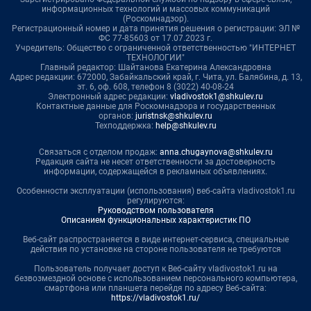
информационных технологий и массовых коммуникаций
(Роскомнадзор).
Регистрационный номер и дата принятия решения о регистрации: ЭЛ №
ФС 77-85603 от 17.07.2023 г.
Учредитель: Общество с ограниченной ответственностью "ИНТЕРНЕТ
ТЕХНОЛОГИИ"
Главный редактор: Шайтанова Екатерина Александровна
Адрес редакции: 672000, Забайкальский край, г. Чита, ул. Балябина, д. 13,
эт. 6, оф. 608, телефон 8 (3022) 40-08-24
Электронный адрес редакции:
vladivostok1@shkulev.ru
Контактные данные для Роскомнадзора и государственных
органов:
juristnsk@shkulev.ru
Техподдержка:
help@shkulev.ru
Связаться с отделом продаж:
anna.chugaynova@shkulev.ru
Редакция сайта не несет ответственности за достоверность
информации, содержащейся в рекламных объявлениях.
Особенности эксплуатации (использования) веб-сайта vladivostok1.ru
регулируются:
Руководством пользователя
Описанием функциональных характеристик ПО
Веб-сайт распространяется в виде интернет-сервиса, специальные
действия по установке на стороне пользователя не требуются
Пользователь получает доступ к Веб-сайту vladivostok1.ru на
безвозмездной основе с использованием персонального компьютера,
смартфона или планшета перейдя по адресу Веб-сайта:
https://vladivostok1.ru/