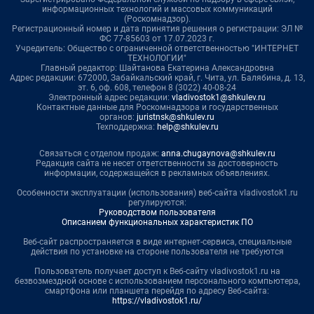
информационных технологий и массовых коммуникаций
(Роскомнадзор).
Регистрационный номер и дата принятия решения о регистрации: ЭЛ №
ФС 77-85603 от 17.07.2023 г.
Учредитель: Общество с ограниченной ответственностью "ИНТЕРНЕТ
ТЕХНОЛОГИИ"
Главный редактор: Шайтанова Екатерина Александровна
Адрес редакции: 672000, Забайкальский край, г. Чита, ул. Балябина, д. 13,
эт. 6, оф. 608, телефон 8 (3022) 40-08-24
Электронный адрес редакции:
vladivostok1@shkulev.ru
Контактные данные для Роскомнадзора и государственных
органов:
juristnsk@shkulev.ru
Техподдержка:
help@shkulev.ru
Связаться с отделом продаж:
anna.chugaynova@shkulev.ru
Редакция сайта не несет ответственности за достоверность
информации, содержащейся в рекламных объявлениях.
Особенности эксплуатации (использования) веб-сайта vladivostok1.ru
регулируются:
Руководством пользователя
Описанием функциональных характеристик ПО
Веб-сайт распространяется в виде интернет-сервиса, специальные
действия по установке на стороне пользователя не требуются
Пользователь получает доступ к Веб-сайту vladivostok1.ru на
безвозмездной основе с использованием персонального компьютера,
смартфона или планшета перейдя по адресу Веб-сайта:
https://vladivostok1.ru/