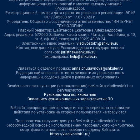
информационных технологий и массовых коммуникаций
(Роскомнадзор).
Регистрационный номер и дата принятия решения о регистрации: ЭЛ №
ФС 77-85603 от 17.07.2023 г.
Учредитель: Общество с ограниченной ответственностью "ИНТЕРНЕТ
ТЕХНОЛОГИИ"
Главный редактор: Шайтанова Екатерина Александровна
Адрес редакции: 672000, Забайкальский край, г. Чита, ул. Балябина, д. 13,
эт. 6, оф. 608, телефон 8 (3022) 40-08-24
Электронный адрес редакции:
vladivostok1@shkulev.ru
Контактные данные для Роскомнадзора и государственных
органов:
juristnsk@shkulev.ru
Техподдержка:
help@shkulev.ru
Связаться с отделом продаж:
anna.chugaynova@shkulev.ru
Редакция сайта не несет ответственности за достоверность
информации, содержащейся в рекламных объявлениях.
Особенности эксплуатации (использования) веб-сайта vladivostok1.ru
регулируются:
Руководством пользователя
Описанием функциональных характеристик ПО
Веб-сайт распространяется в виде интернет-сервиса, специальные
действия по установке на стороне пользователя не требуются
Пользователь получает доступ к Веб-сайту vladivostok1.ru на
безвозмездной основе с использованием персонального компьютера,
смартфона или планшета перейдя по адресу Веб-сайта:
https://vladivostok1.ru/