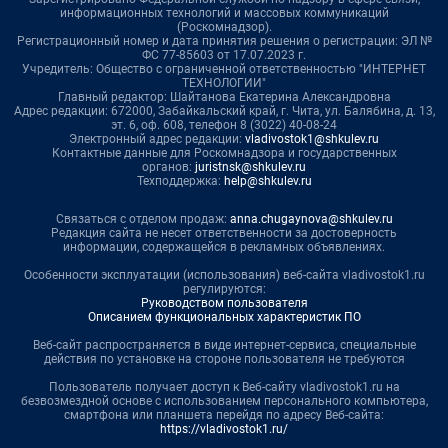
информационных технологий и массовых коммуникаций
(Роскомнадзор).
Регистрационный номер и дата принятия решения о регистрации: ЭЛ №
ФС 77-85603 от 17.07.2023 г.
Учредитель: Общество с ограниченной ответственностью "ИНТЕРНЕТ
ТЕХНОЛОГИИ"
Главный редактор: Шайтанова Екатерина Александровна
Адрес редакции: 672000, Забайкальский край, г. Чита, ул. Балябина, д. 13,
эт. 6, оф. 608, телефон 8 (3022) 40-08-24
Электронный адрес редакции:
vladivostok1@shkulev.ru
Контактные данные для Роскомнадзора и государственных
органов:
juristnsk@shkulev.ru
Техподдержка:
help@shkulev.ru
Связаться с отделом продаж:
anna.chugaynova@shkulev.ru
Редакция сайта не несет ответственности за достоверность
информации, содержащейся в рекламных объявлениях.
Особенности эксплуатации (использования) веб-сайта vladivostok1.ru
регулируются:
Руководством пользователя
Описанием функциональных характеристик ПО
Веб-сайт распространяется в виде интернет-сервиса, специальные
действия по установке на стороне пользователя не требуются
Пользователь получает доступ к Веб-сайту vladivostok1.ru на
безвозмездной основе с использованием персонального компьютера,
смартфона или планшета перейдя по адресу Веб-сайта:
https://vladivostok1.ru/