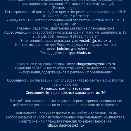
информационных технологий и массовых коммуникаций
(Роскомнадзор).
Регистрационный номер и дата принятия решения о регистрации: ЭЛ №
ФС 77-85603 от 17.07.2023 г.
Учредитель: Общество с ограниченной ответственностью "ИНТЕРНЕТ
ТЕХНОЛОГИИ"
Главный редактор: Шайтанова Екатерина Александровна
Адрес редакции: 672000, Забайкальский край, г. Чита, ул. Балябина, д. 13,
эт. 6, оф. 608, телефон 8 (3022) 40-08-24
Электронный адрес редакции:
vladivostok1@shkulev.ru
Контактные данные для Роскомнадзора и государственных
органов:
juristnsk@shkulev.ru
Техподдержка:
help@shkulev.ru
Связаться с отделом продаж:
anna.chugaynova@shkulev.ru
Редакция сайта не несет ответственности за достоверность
информации, содержащейся в рекламных объявлениях.
Особенности эксплуатации (использования) веб-сайта vladivostok1.ru
регулируются:
Руководством пользователя
Описанием функциональных характеристик ПО
Веб-сайт распространяется в виде интернет-сервиса, специальные
действия по установке на стороне пользователя не требуются
Пользователь получает доступ к Веб-сайту vladivostok1.ru на
безвозмездной основе с использованием персонального компьютера,
смартфона или планшета перейдя по адресу Веб-сайта:
https://vladivostok1.ru/