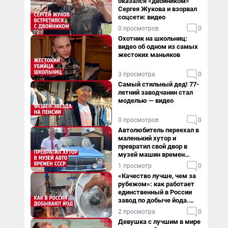
оказался «двойником»
Сергея Жукова и взорвал
соцсети: видео
0 просмотров
0
Охотник на школьниц:
видео об одном из самых
жестоких маньяков
3 просмотра
0
Самый стильный дед! 77-
летний заводчанин стал
моделью — видео
0 просмотров
0
Автолюбитель переехал в
маленький хутор и
превратил свой двор в
музей машин времен
СССР. Видео
1 просмотр
0
«Качество лучше, чем за
рубежом»: как работает
единственный в России
завод по добыче йода.
Видео
2 просмотра
0
Девушка с лучшим в мире