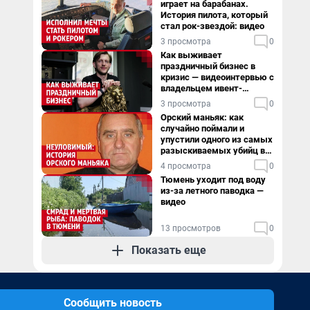
играет на барабанах.
История пилота, который
стал рок-звездой: видео
3 просмотра
0
Как выживает
праздничный бизнес в
кризис — видеоинтервью с
владельцем ивент-
агентства
3 просмотра
0
Орский маньяк: как
случайно поймали и
упустили одного из самых
разыскиваемых убийц в
России. Видео
4 просмотра
0
Тюмень уходит под воду
из-за летного паводка —
видео
13 просмотров
0
Показать еще
Сообщить новость