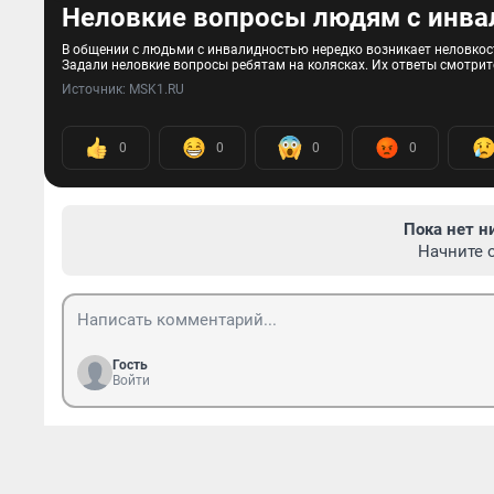
Неловкие вопросы людям с инва
В общении с людьми с инвалидностью нередко возникает неловкость
Задали неловкие вопросы ребятам на колясках. Их ответы смотрит
Источник: 
MSK1.RU
0
0
0
0
Пока нет н
Начните 
Гость
Войти