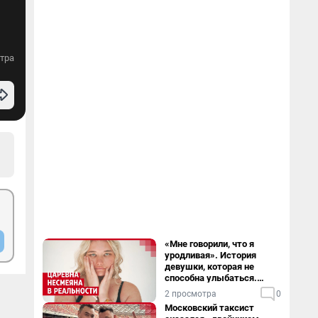
тра
«Мне говорили, что я
уродливая». История
девушки, которая не
способна улыбаться.
Видео
2 просмотра
0
Московский таксист