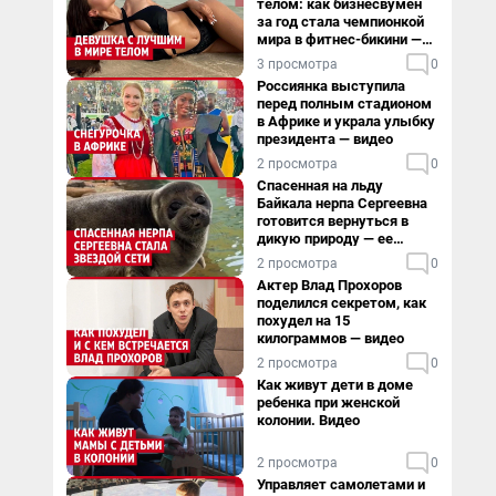
телом: как бизнесвумен
за год стала чемпионкой
мира в фитнес-бикини —
видео
3 просмотра
0
Россиянка выступила
перед полным стадионом
в Африке и украла улыбку
президента — видео
2 просмотра
0
Спасенная на льду
Байкала нерпа Сергеевна
готовится вернуться в
дикую природу — ее
видеоистория
2 просмотра
0
Актер Влад Прохоров
поделился секретом, как
похудел на 15
килограммов — видео
2 просмотра
0
Как живут дети в доме
ребенка при женской
колонии. Видео
2 просмотра
0
Управляет самолетами и