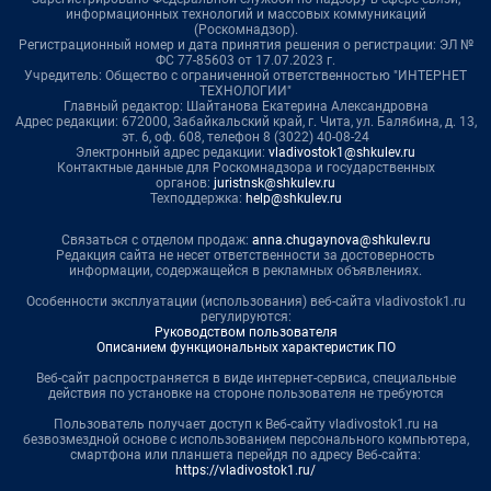
информационных технологий и массовых коммуникаций
(Роскомнадзор).
Регистрационный номер и дата принятия решения о регистрации: ЭЛ №
ФС 77-85603 от 17.07.2023 г.
Учредитель: Общество с ограниченной ответственностью "ИНТЕРНЕТ
ТЕХНОЛОГИИ"
Главный редактор: Шайтанова Екатерина Александровна
Адрес редакции: 672000, Забайкальский край, г. Чита, ул. Балябина, д. 13,
эт. 6, оф. 608, телефон 8 (3022) 40-08-24
Электронный адрес редакции:
vladivostok1@shkulev.ru
Контактные данные для Роскомнадзора и государственных
органов:
juristnsk@shkulev.ru
Техподдержка:
help@shkulev.ru
Связаться с отделом продаж:
anna.chugaynova@shkulev.ru
Редакция сайта не несет ответственности за достоверность
информации, содержащейся в рекламных объявлениях.
Особенности эксплуатации (использования) веб-сайта vladivostok1.ru
регулируются:
Руководством пользователя
Описанием функциональных характеристик ПО
Веб-сайт распространяется в виде интернет-сервиса, специальные
действия по установке на стороне пользователя не требуются
Пользователь получает доступ к Веб-сайту vladivostok1.ru на
безвозмездной основе с использованием персонального компьютера,
смартфона или планшета перейдя по адресу Веб-сайта:
https://vladivostok1.ru/