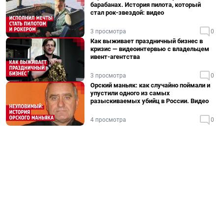
барабанах. История пилота, который
стал рок-звездой: видео
3 просмотра
0
Как выживает праздничный бизнес в
кризис — видеоинтервью с владельцем
ивент-агентства
3 просмотра
0
Орский маньяк: как случайно поймали и
упустили одного из самых
разыскиваемых убийц в России. Видео
4 просмотра
0