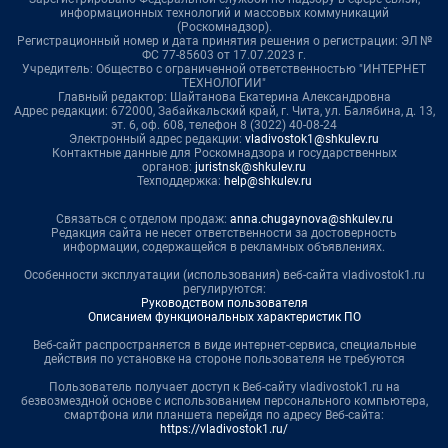
информационных технологий и массовых коммуникаций
(Роскомнадзор).
Регистрационный номер и дата принятия решения о регистрации: ЭЛ №
ФС 77-85603 от 17.07.2023 г.
Учредитель: Общество с ограниченной ответственностью "ИНТЕРНЕТ
ТЕХНОЛОГИИ"
Главный редактор: Шайтанова Екатерина Александровна
Адрес редакции: 672000, Забайкальский край, г. Чита, ул. Балябина, д. 13,
эт. 6, оф. 608, телефон 8 (3022) 40-08-24
Электронный адрес редакции:
vladivostok1@shkulev.ru
Контактные данные для Роскомнадзора и государственных
органов:
juristnsk@shkulev.ru
Техподдержка:
help@shkulev.ru
Связаться с отделом продаж:
anna.chugaynova@shkulev.ru
Редакция сайта не несет ответственности за достоверность
информации, содержащейся в рекламных объявлениях.
Особенности эксплуатации (использования) веб-сайта vladivostok1.ru
регулируются:
Руководством пользователя
Описанием функциональных характеристик ПО
Веб-сайт распространяется в виде интернет-сервиса, специальные
действия по установке на стороне пользователя не требуются
Пользователь получает доступ к Веб-сайту vladivostok1.ru на
безвозмездной основе с использованием персонального компьютера,
смартфона или планшета перейдя по адресу Веб-сайта:
https://vladivostok1.ru/