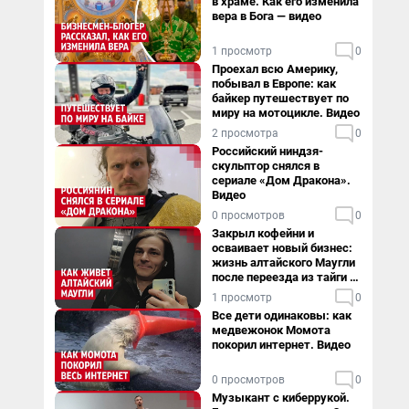
в храме. Как его изменила
вера в Бога — видео
1 просмотр
0
Проехал всю Америку,
побывал в Европе: как
байкер путешествует по
миру на мотоцикле. Видео
2 просмотра
0
Российский ниндзя-
скульптор снялся в
сериале «Дом Дракона».
Видео
0 просмотров
0
Закрыл кофейни и
осваивает новый бизнес:
жизнь алтайского Маугли
после переезда из тайги в
столицу
1 просмотр
0
Все дети одинаковы: как
медвежонок Момота
покорил интернет. Видео
0 просмотров
0
Музыкант с киберрукой.