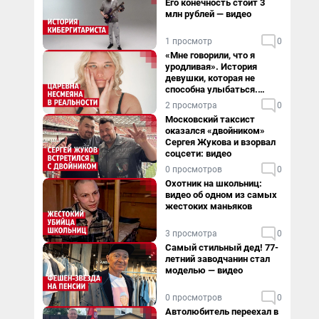
Его конечность стоит 3
млн рублей — видео
1 просмотр
0
«Мне говорили, что я
уродливая». История
девушки, которая не
способна улыбаться.
Видео
2 просмотра
0
Московский таксист
оказался «двойником»
Сергея Жукова и взорвал
соцсети: видео
0 просмотров
0
Охотник на школьниц:
видео об одном из самых
жестоких маньяков
3 просмотра
0
Самый стильный дед! 77-
летний заводчанин стал
моделью — видео
0 просмотров
0
Автолюбитель переехал в