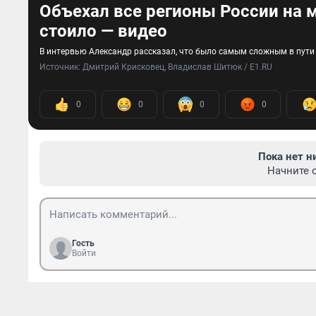
Объехал все регионы России на м
стоило — видео
В интервью Александр рассказал, что было самым сложным в пути 
Источник: 
Дмитрий Крисковец, Владислав Шитюк / E1.RU
0
0
0
0
Пока нет н
Начните 
Гость
Войти