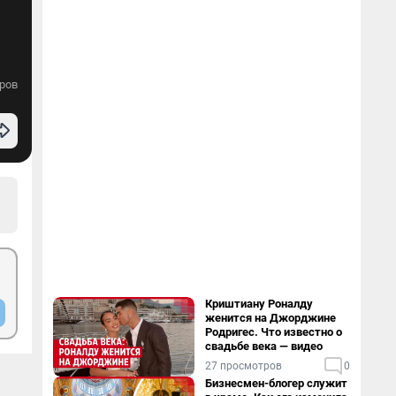
ров
Криштиану Роналду
женится на Джорджине
Родригес. Что известно о
свадьбе века — видео
27 просмотров
0
Бизнесмен-блогер служит