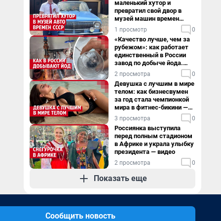
маленький хутор и
превратил свой двор в
музей машин времен
СССР. Видео
1 просмотр
0
«Качество лучше, чем за
рубежом»: как работает
единственный в России
завод по добыче йода.
Видео
2 просмотра
0
Девушка с лучшим в мире
телом: как бизнесвумен
за год стала чемпионкой
мира в фитнес-бикини —
видео
3 просмотра
0
Россиянка выступила
перед полным стадионом
в Африке и украла улыбку
президента — видео
2 просмотра
0
Показать еще
Сообщить новость