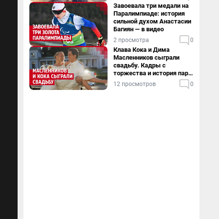
Завоевала три медали на
Паралимпиаде: история
сильной духом Анастасии
Багиян — в видео
2 просмотра
0
Клава Кока и Дима
Масленников сыграли
свадьбу. Кадры с
торжества и история пары
— в видео
12 просмотров
0