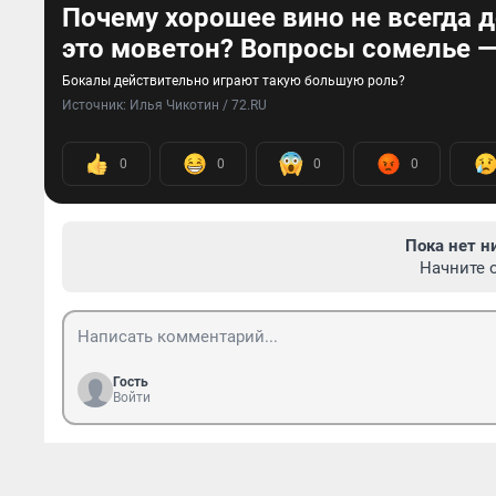
Почему хорошее вино не всегда д
это моветон? Вопросы сомелье —
Бокалы действительно играют такую большую роль?
Источник: 
Илья Чикотин / 72.RU
0
0
0
0
Пока нет н
Начните 
Гость
Войти