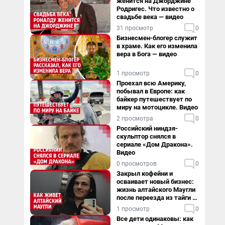
женится на Джорджине
Родригес. Что известно о
свадьбе века — видео
31 просмотр
0
Бизнесмен-блогер служит
в храме. Как его изменила
вера в Бога — видео
1 просмотр
0
Проехал всю Америку,
побывал в Европе: как
байкер путешествует по
миру на мотоцикле. Видео
2 просмотра
0
Российский ниндзя-
скульптор снялся в
сериале «Дом Дракона».
Видео
0 просмотров
0
Закрыл кофейни и
осваивает новый бизнес:
жизнь алтайского Маугли
после переезда из тайги в
столицу
1 просмотр
0
Все дети одинаковы: как