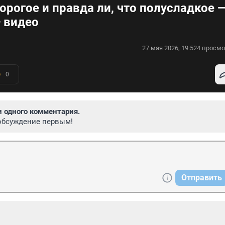
орогое и правда ли, что полусладкое 
 видео
27 мая 2026, 19:52
4 просмо
0
и одного комментария.
обсуждение первым!
Отправить