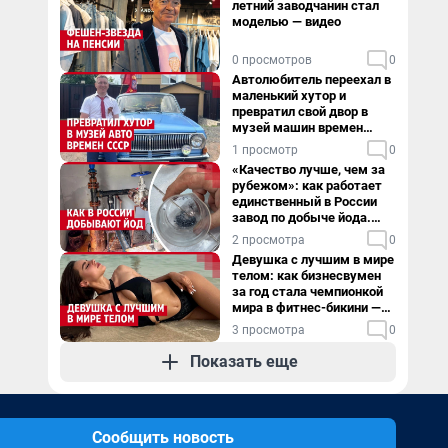
летний заводчанин стал
моделью — видео
0 просмотров
0
Автолюбитель переехал в
маленький хутор и
превратил свой двор в
музей машин времен
СССР. Видео
1 просмотр
0
«Качество лучше, чем за
рубежом»: как работает
единственный в России
завод по добыче йода.
Видео
2 просмотра
0
Девушка с лучшим в мире
телом: как бизнесвумен
за год стала чемпионкой
мира в фитнес-бикини —
видео
3 просмотра
0
Показать еще
Сообщить новость