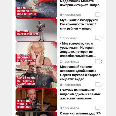
медвежонок Момота
покорил интернет. Видео
0 просмотров
0
Музыкант с киберрукой.
Его конечность стоит 3
млн рублей — видео
1 просмотр
0
«Мне говорили, что я
уродливая». История
девушки, которая не
способна улыбаться.
Видео
2 просмотра
0
Московский таксист
оказался «двойником»
Сергея Жукова и взорвал
соцсети: видео
0 просмотров
0
Охотник на школьниц:
видео об одном из самых
жестоких маньяков
3 просмотра
0
Самый стильный дед! 77-