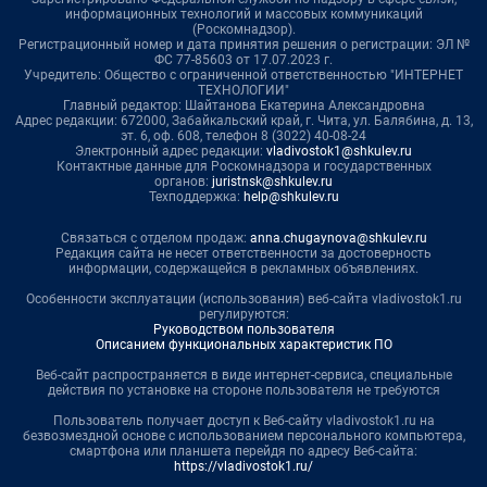
информационных технологий и массовых коммуникаций
(Роскомнадзор).
Регистрационный номер и дата принятия решения о регистрации: ЭЛ №
ФС 77-85603 от 17.07.2023 г.
Учредитель: Общество с ограниченной ответственностью "ИНТЕРНЕТ
ТЕХНОЛОГИИ"
Главный редактор: Шайтанова Екатерина Александровна
Адрес редакции: 672000, Забайкальский край, г. Чита, ул. Балябина, д. 13,
эт. 6, оф. 608, телефон 8 (3022) 40-08-24
Электронный адрес редакции:
vladivostok1@shkulev.ru
Контактные данные для Роскомнадзора и государственных
органов:
juristnsk@shkulev.ru
Техподдержка:
help@shkulev.ru
Связаться с отделом продаж:
anna.chugaynova@shkulev.ru
Редакция сайта не несет ответственности за достоверность
информации, содержащейся в рекламных объявлениях.
Особенности эксплуатации (использования) веб-сайта vladivostok1.ru
регулируются:
Руководством пользователя
Описанием функциональных характеристик ПО
Веб-сайт распространяется в виде интернет-сервиса, специальные
действия по установке на стороне пользователя не требуются
Пользователь получает доступ к Веб-сайту vladivostok1.ru на
безвозмездной основе с использованием персонального компьютера,
смартфона или планшета перейдя по адресу Веб-сайта:
https://vladivostok1.ru/