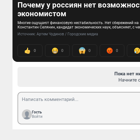
Почему у россиян нет возможнос
экономистом
Многие ощущают финансовую нестабильность. Нет сбережений на н
Константин Селянин, кандидат экономических наук, объясняет, с че
Источник: 
Артем Чудинов / Городские медиа 
0
0
0
0
Пока нет н
Начните 
Гость
Войти