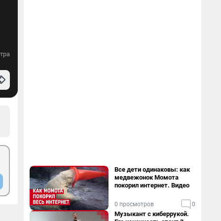
тра
Все дети одинаковы: как
медвежонок Момота
покорил интернет. Видео
0 просмотров
0
Музыкант с киберрукой.