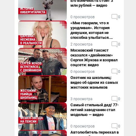
Его конечность стоит 3
млн рублей — видео
0 просмотров
0
«Мне говорили, что я
уродливая». История
девушки, которая не
способна улыбаться.
Видео
2 просмотра
0
Московский таксист
оказался «двойником»
Сергея Жукова и взорвал
соцсети: видео
0 просмотров
0
Охотник на школьниц:
видео об одном из самых
жестоких маньяков
3 просмотра
0
Самый стильный дед! 77-
летний заводчанин стал
моделью — видео
0 просмотров
0
Автолюбитель переехал в