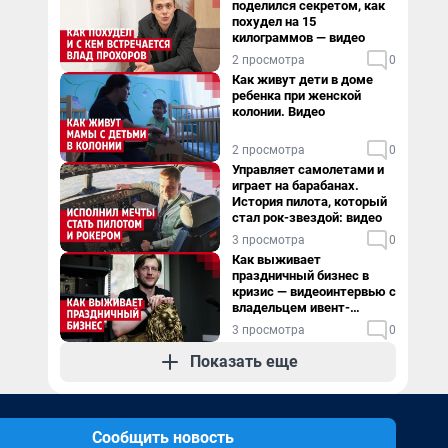
поделился секретом, как
похудел на 15
килограммов — видео
2 просмотра
0
Как живут дети в доме
ребенка при женской
колонии. Видео
2 просмотра
0
Управляет самолетами и
играет на барабанах.
История пилота, который
стал рок-звездой: видео
3 просмотра
0
Как выживает
праздничный бизнес в
кризис — видеоинтервью с
владельцем ивент-
агентства
3 просмотра
0
Показать еще
Сообщить новость