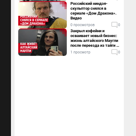
Российский ниндзя-
скульптор снялся в
сериале «Дом Дракона».
Видео
0 просмотров
0
Закрыл кофейни и
осваивает новый бизнес:
жизнь алтайского Маугли
после переезда из тайги в
столицу
1 просмотр
0