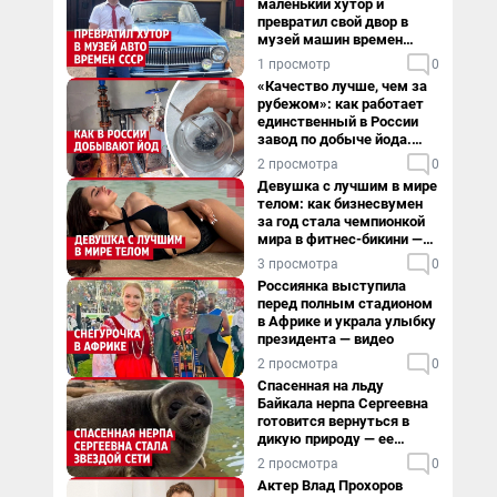
маленький хутор и
превратил свой двор в
музей машин времен
СССР. Видео
1 просмотр
0
«Качество лучше, чем за
рубежом»: как работает
единственный в России
завод по добыче йода.
Видео
2 просмотра
0
Девушка с лучшим в мире
телом: как бизнесвумен
за год стала чемпионкой
мира в фитнес-бикини —
видео
3 просмотра
0
Россиянка выступила
перед полным стадионом
в Африке и украла улыбку
президента — видео
2 просмотра
0
Спасенная на льду
Байкала нерпа Сергеевна
готовится вернуться в
дикую природу — ее
видеоистория
2 просмотра
0
Актер Влад Прохоров