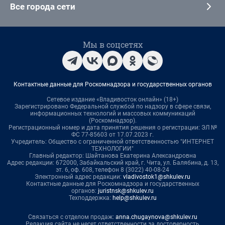
Все города сети
Мы в соцсетях
Контактные данные для Роскомнадзора и государственных органов
Сетевое издание «Владивосток онлайн» (18+)
Зарегистрировано Федеральной службой по надзору в сфере связи,
информационных технологий и массовых коммуникаций
(Роскомнадзор).
Регистрационный номер и дата принятия решения о регистрации: ЭЛ №
ФС 77-85603 от 17.07.2023 г.
Учредитель: Общество с ограниченной ответственностью "ИНТЕРНЕТ
ТЕХНОЛОГИИ"
Главный редактор: Шайтанова Екатерина Александровна
Адрес редакции: 672000, Забайкальский край, г. Чита, ул. Балябина, д. 13,
эт. 6, оф. 608, телефон 8 (3022) 40-08-24
Электронный адрес редакции:
vladivostok1@shkulev.ru
Контактные данные для Роскомнадзора и государственных
органов:
juristnsk@shkulev.ru
Техподдержка:
help@shkulev.ru
Связаться с отделом продаж:
anna.chugaynova@shkulev.ru
Редакция сайта не несет ответственности за достоверность