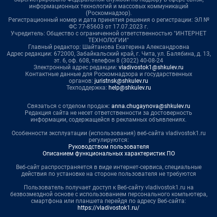
информационных технологий и массовых коммуникаций
(Роскомнадзор).
Регистрационный номер и дата принятия решения о регистрации: ЭЛ №
ФС 77-85603 от 17.07.2023 г.
Учредитель: Общество с ограниченной ответственностью "ИНТЕРНЕТ
ТЕХНОЛОГИИ"
Главный редактор: Шайтанова Екатерина Александровна
Адрес редакции: 672000, Забайкальский край, г. Чита, ул. Балябина, д. 13,
эт. 6, оф. 608, телефон 8 (3022) 40-08-24
Электронный адрес редакции:
vladivostok1@shkulev.ru
Контактные данные для Роскомнадзора и государственных
органов:
juristnsk@shkulev.ru
Техподдержка:
help@shkulev.ru
Связаться с отделом продаж:
anna.chugaynova@shkulev.ru
Редакция сайта не несет ответственности за достоверность
информации, содержащейся в рекламных объявлениях.
Особенности эксплуатации (использования) веб-сайта vladivostok1.ru
регулируются:
Руководством пользователя
Описанием функциональных характеристик ПО
Веб-сайт распространяется в виде интернет-сервиса, специальные
действия по установке на стороне пользователя не требуются
Пользователь получает доступ к Веб-сайту vladivostok1.ru на
безвозмездной основе с использованием персонального компьютера,
смартфона или планшета перейдя по адресу Веб-сайта:
https://vladivostok1.ru/