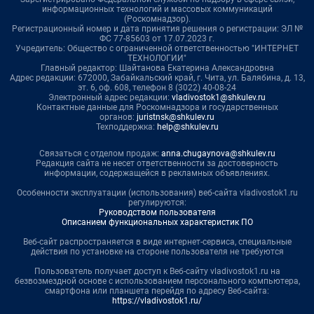
информационных технологий и массовых коммуникаций
(Роскомнадзор).
Регистрационный номер и дата принятия решения о регистрации: ЭЛ №
ФС 77-85603 от 17.07.2023 г.
Учредитель: Общество с ограниченной ответственностью "ИНТЕРНЕТ
ТЕХНОЛОГИИ"
Главный редактор: Шайтанова Екатерина Александровна
Адрес редакции: 672000, Забайкальский край, г. Чита, ул. Балябина, д. 13,
эт. 6, оф. 608, телефон 8 (3022) 40-08-24
Электронный адрес редакции:
vladivostok1@shkulev.ru
Контактные данные для Роскомнадзора и государственных
органов:
juristnsk@shkulev.ru
Техподдержка:
help@shkulev.ru
Связаться с отделом продаж:
anna.chugaynova@shkulev.ru
Редакция сайта не несет ответственности за достоверность
информации, содержащейся в рекламных объявлениях.
Особенности эксплуатации (использования) веб-сайта vladivostok1.ru
регулируются:
Руководством пользователя
Описанием функциональных характеристик ПО
Веб-сайт распространяется в виде интернет-сервиса, специальные
действия по установке на стороне пользователя не требуются
Пользователь получает доступ к Веб-сайту vladivostok1.ru на
безвозмездной основе с использованием персонального компьютера,
смартфона или планшета перейдя по адресу Веб-сайта:
https://vladivostok1.ru/