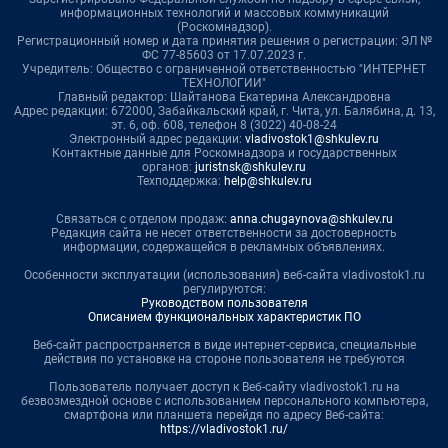
информационных технологий и массовых коммуникаций
(Роскомнадзор).
Регистрационный номер и дата принятия решения о регистрации: ЭЛ №
ФС 77-85603 от 17.07.2023 г.
Учредитель: Общество с ограниченной ответственностью "ИНТЕРНЕТ
ТЕХНОЛОГИИ"
Главный редактор: Шайтанова Екатерина Александровна
Адрес редакции: 672000, Забайкальский край, г. Чита, ул. Балябина, д. 13,
эт. 6, оф. 608, телефон 8 (3022) 40-08-24
Электронный адрес редакции:
vladivostok1@shkulev.ru
Контактные данные для Роскомнадзора и государственных
органов:
juristnsk@shkulev.ru
Техподдержка:
help@shkulev.ru
Связаться с отделом продаж:
anna.chugaynova@shkulev.ru
Редакция сайта не несет ответственности за достоверность
информации, содержащейся в рекламных объявлениях.
Особенности эксплуатации (использования) веб-сайта vladivostok1.ru
регулируются:
Руководством пользователя
Описанием функциональных характеристик ПО
Веб-сайт распространяется в виде интернет-сервиса, специальные
действия по установке на стороне пользователя не требуются
Пользователь получает доступ к Веб-сайту vladivostok1.ru на
безвозмездной основе с использованием персонального компьютера,
смартфона или планшета перейдя по адресу Веб-сайта:
https://vladivostok1.ru/