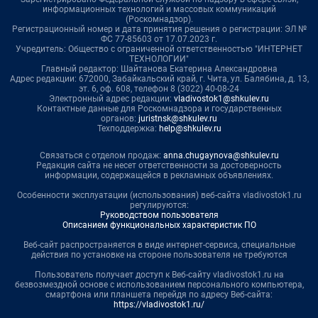
информационных технологий и массовых коммуникаций
(Роскомнадзор).
Регистрационный номер и дата принятия решения о регистрации: ЭЛ №
ФС 77-85603 от 17.07.2023 г.
Учредитель: Общество с ограниченной ответственностью "ИНТЕРНЕТ
ТЕХНОЛОГИИ"
Главный редактор: Шайтанова Екатерина Александровна
Адрес редакции: 672000, Забайкальский край, г. Чита, ул. Балябина, д. 13,
эт. 6, оф. 608, телефон 8 (3022) 40-08-24
Электронный адрес редакции:
vladivostok1@shkulev.ru
Контактные данные для Роскомнадзора и государственных
органов:
juristnsk@shkulev.ru
Техподдержка:
help@shkulev.ru
Связаться с отделом продаж:
anna.chugaynova@shkulev.ru
Редакция сайта не несет ответственности за достоверность
информации, содержащейся в рекламных объявлениях.
Особенности эксплуатации (использования) веб-сайта vladivostok1.ru
регулируются:
Руководством пользователя
Описанием функциональных характеристик ПО
Веб-сайт распространяется в виде интернет-сервиса, специальные
действия по установке на стороне пользователя не требуются
Пользователь получает доступ к Веб-сайту vladivostok1.ru на
безвозмездной основе с использованием персонального компьютера,
смартфона или планшета перейдя по адресу Веб-сайта:
https://vladivostok1.ru/