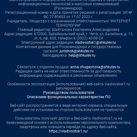
информационных технологий и массовых коммуникаций
(Роскомнадзор).
Регистрационный номер и дата принятия решения о регистрации: ЭЛ №
ФС 77-85603 от 17.07.2023 г.
Учредитель: Общество с ограниченной ответственностью "ИНТЕРНЕТ
ТЕХНОЛОГИИ"
Главный редактор: Шайтанова Екатерина Александровна
Адрес редакции: 672000, Забайкальский край, г. Чита, ул. Балябина, д. 13,
эт. 6, оф. 608, телефон 8 (3022) 40-08-24
Электронный адрес редакции:
vladivostok1@shkulev.ru
Контактные данные для Роскомнадзора и государственных
органов:
juristnsk@shkulev.ru
Техподдержка:
help@shkulev.ru
Связаться с отделом продаж:
anna.chugaynova@shkulev.ru
Редакция сайта не несет ответственности за достоверность
информации, содержащейся в рекламных объявлениях.
Особенности эксплуатации (использования) веб-сайта vladivostok1.ru
регулируются:
Руководством пользователя
Описанием функциональных характеристик ПО
Веб-сайт распространяется в виде интернет-сервиса, специальные
действия по установке на стороне пользователя не требуются
Пользователь получает доступ к Веб-сайту vladivostok1.ru на
безвозмездной основе с использованием персонального компьютера,
смартфона или планшета перейдя по адресу Веб-сайта:
https://vladivostok1.ru/