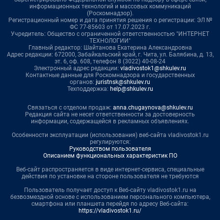
информационных технологий и массовых коммуникаций
(Роскомнадзор).
Регистрационный номер и дата принятия решения о регистрации: ЭЛ №
ФС 77-85603 от 17.07.2023 г.
Учредитель: Общество с ограниченной ответственностью "ИНТЕРНЕТ
ТЕХНОЛОГИИ"
Главный редактор: Шайтанова Екатерина Александровна
Адрес редакции: 672000, Забайкальский край, г. Чита, ул. Балябина, д. 13,
эт. 6, оф. 608, телефон 8 (3022) 40-08-24
Электронный адрес редакции:
vladivostok1@shkulev.ru
Контактные данные для Роскомнадзора и государственных
органов:
juristnsk@shkulev.ru
Техподдержка:
help@shkulev.ru
Связаться с отделом продаж:
anna.chugaynova@shkulev.ru
Редакция сайта не несет ответственности за достоверность
информации, содержащейся в рекламных объявлениях.
Особенности эксплуатации (использования) веб-сайта vladivostok1.ru
регулируются:
Руководством пользователя
Описанием функциональных характеристик ПО
Веб-сайт распространяется в виде интернет-сервиса, специальные
действия по установке на стороне пользователя не требуются
Пользователь получает доступ к Веб-сайту vladivostok1.ru на
безвозмездной основе с использованием персонального компьютера,
смартфона или планшета перейдя по адресу Веб-сайта:
https://vladivostok1.ru/