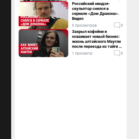
Российский ниндзя-
скульптор снялся в
сериале «Дом Дракона».
Видео
0 просмотров
0
Закрыл кофейни и
осваивает новый бизнес:
жизнь алтайского Маугли
после переезда из тайги в
столицу
1 просмотр
0