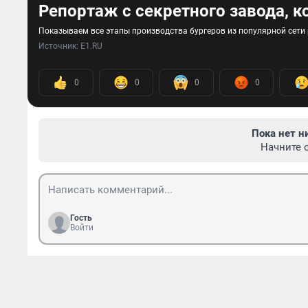
Репортаж с секретного завода, 
Показываем все этапы производства бургеров из популярной сети
Источник: 
Е1.RU
0
0
0
0
Пока нет н
Начните 
Гость
Войти