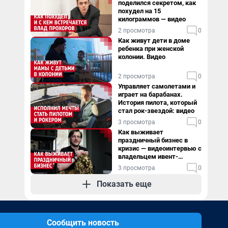
поделился секретом, как
похудел на 15
килограммов — видео
2 просмотра
0
Как живут дети в доме
ребенка при женской
колонии. Видео
2 просмотра
0
Управляет самолетами и
играет на барабанах.
История пилота, который
стал рок-звездой: видео
3 просмотра
0
Как выживает
праздничный бизнес в
кризис — видеоинтервью с
владельцем ивент-
агентства
3 просмотра
0
Показать еще
Сообщить новость