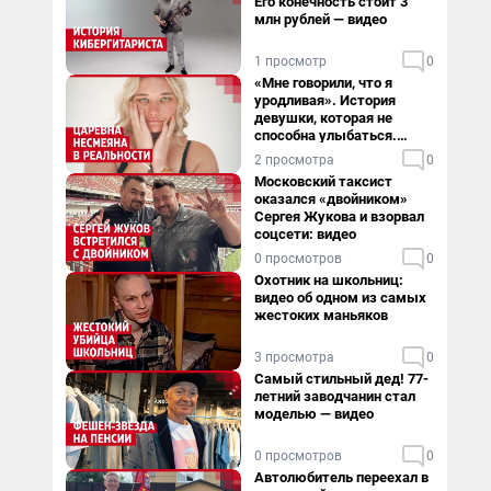
Его конечность стоит 3
млн рублей — видео
1 просмотр
0
«Мне говорили, что я
уродливая». История
девушки, которая не
способна улыбаться.
Видео
2 просмотра
0
Московский таксист
оказался «двойником»
Сергея Жукова и взорвал
соцсети: видео
0 просмотров
0
Охотник на школьниц:
видео об одном из самых
жестоких маньяков
3 просмотра
0
Самый стильный дед! 77-
летний заводчанин стал
моделью — видео
0 просмотров
0
Автолюбитель переехал в