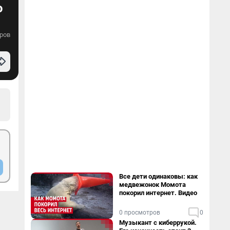
ю
ров
Все дети одинаковы: как
медвежонок Момота
покорил интернет. Видео
0 просмотров
0
Музыкант с киберрукой.