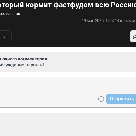
который кормит фастфудом всю Росси
 ресторанов
19 мая 2025, 19:52
14 просмот
0
и одного комментария.
обсуждение первым!
Отправить