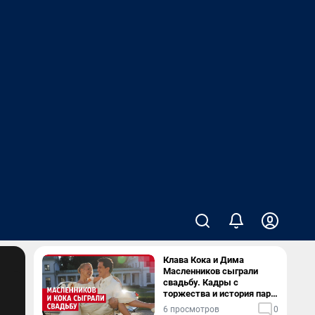
Клава Кока и Дима
Масленников сыграли
свадьбу. Кадры с
торжества и история пары
— в видео
6 просмотров
0