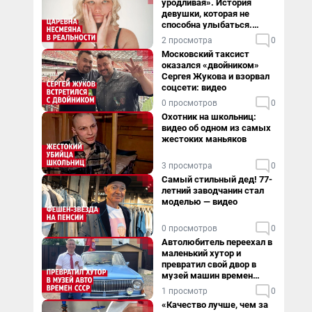
уродливая». История
девушки, которая не
способна улыбаться.
Видео
2 просмотра
0
Московский таксист
оказался «двойником»
Сергея Жукова и взорвал
соцсети: видео
0 просмотров
0
Охотник на школьниц:
видео об одном из самых
жестоких маньяков
3 просмотра
0
Самый стильный дед! 77-
летний заводчанин стал
моделью — видео
0 просмотров
0
Автолюбитель переехал в
маленький хутор и
превратил свой двор в
музей машин времен
СССР. Видео
1 просмотр
0
«Качество лучше, чем за