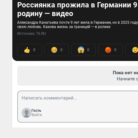
Россиянка прожила в Германии 9 
родину — видео
Александра Канатьева почти 9 лет жила в Германии, но в 2025 году
свою любовь. Какова жизнь за границей — в ролике
Источник: 
76.RU
0
0
0
0
Пока нет н
Начните 
Гость
Войти