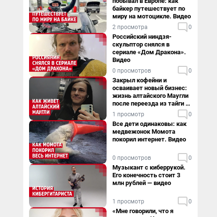
побывал в Европе: как
байкер путешествует по
миру на мотоцикле. Видео
2 просмотра
0
Российский ниндзя-
скульптор снялся в
сериале «Дом Дракона».
Видео
0 просмотров
0
Закрыл кофейни и
осваивает новый бизнес:
жизнь алтайского Маугли
после переезда из тайги в
столицу
1 просмотр
0
Все дети одинаковы: как
медвежонок Момота
покорил интернет. Видео
0 просмотров
0
Музыкант с киберрукой.
Его конечность стоит 3
млн рублей — видео
1 просмотр
0
«Мне говорили, что я