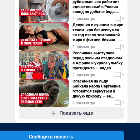
рубежом»: как работает
единственный в России
завод по добыче йода.
Видео
2 просмотра
0
Девушка с лучшим в мире
телом: как бизнесвумен
за год стала чемпионкой
мира в фитнес-бикини —
видео
3 просмотра
0
Россиянка выступила
перед полным стадионом
в Африке и украла улыбку
президента — видео
2 просмотра
0
Спасенная на льду
Байкала нерпа Сергеевна
готовится вернуться в
дикую природу — ее
видеоистория
2 просмотра
0
Показать еще
Сообщить новость