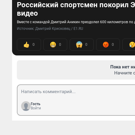
Российский спортсмен покорил Э
видео
Вместе с командой Дмитрий Аникин преодолел 600 километров по 
Источник: 
Дмитрий Крисковец / E1.RU
0
0
0
0
Пока нет н
Начните 
Гость
Войти