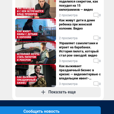
поделился секретом, как
похудел на 15
килограммов — видео
2 просмотра
0
Как живут дети в доме
ребенка при женской
колонии. Видео
2 просмотра
0
Управляет самолетами и
играет на барабанах.
История пилота, который
стал рок-звездой: видео
3 просмотра
0
Как выживает
праздничный бизнес в
кризис — видеоинтервью с
владельцем ивент-
агентства
3 просмотра
0
Показать еще
Сообщить новость