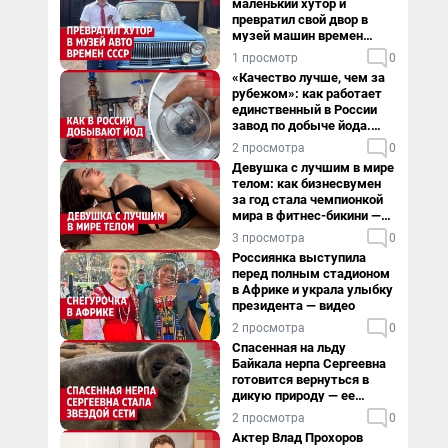
маленький хутор и
превратил свой двор в
музей машин времен
СССР. Видео
1 просмотр
0
«Качество лучше, чем за
рубежом»: как работает
единственный в России
завод по добыче йода.
Видео
2 просмотра
0
Девушка с лучшим в мире
телом: как бизнесвумен
за год стала чемпионкой
мира в фитнес-бикини —
видео
3 просмотра
0
Россиянка выступила
перед полным стадионом
в Африке и украла улыбку
президента — видео
2 просмотра
0
Спасенная на льду
Байкала нерпа Сергеевна
готовится вернуться в
дикую природу — ее
видеоистория
2 просмотра
0
Актер Влад Прохоров