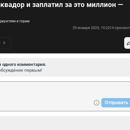
квадор и заплатил за это миллион —
джунглям и горам
29 января 2025, 19:22
14 просмот
0
и одного комментария.
обсуждение первым!
Отправить