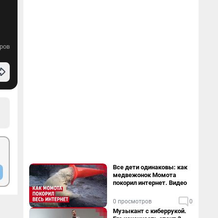
ров
Все дети одинаковы: как
медвежонок Момота
покорил интернет. Видео
0 просмотров
0
Музыкант с киберрукой.