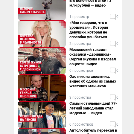
Его конечность стоит 3
млн рублей — видео
1 просмотр
0
«Мне говорили, что я
уродливая». История
девушки, которая не
способна улыбаться.
Видео
2 просмотра
0
Московский таксист
оказался «двойником»
Сергея Жукова и взорвал
соцсети: видео
0 просмотров
0
Охотник на школьниц:
видео об одном из самых
жестоких маньяков
3 просмотра
0
Самый стильный дед! 77-
летний заводчанин стал
моделью — видео
0 просмотров
0
Автолюбитель переехал в