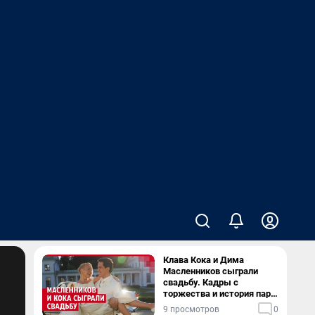
Клава Кока и Дима
Масленников сыграли
свадьбу. Кадры с
торжества и история пары
— в видео
9 просмотров
0