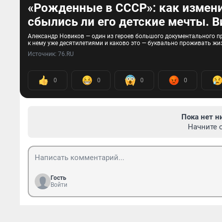
«Рожденные в СССР»: как измени
сбылись ли его детские мечты. 
Александр Новиков — один из героев большого документального пр
к нему уже десятилетиями и каково это — буквально проживать жиз
Источник: 
76.RU
0
0
0
0
Пока нет н
Начните 
Гость
Войти