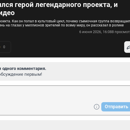
лся герой легендарного проекта, и
Видео
оекта. Как он попал в культовый цикл, почему съемочная группа возвращае
нь на глазах у миллионов зрителей по всему миру, он рассказал в ролике
6 июня 2026, 16:08
8 просмот
0
и одного комментария.
обсуждение первым!
Отправить