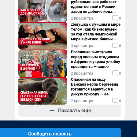
рубежом»: как работает
единственный в России
завод по добыче йода.
Видео
2 просмотра
0
Девушка с лучшим в мире
телом: как бизнесвумен
за год стала чемпионкой
мира в фитнес-бикини —
видео
3 просмотра
0
Россиянка выступила
перед полным стадионом
в Африке и украла улыбку
президента — видео
2 просмотра
0
Спасенная на льду
Байкала нерпа Сергеевна
готовится вернуться в
дикую природу — ее
видеоистория
2 просмотра
0
Показать еще
Сообщить новость