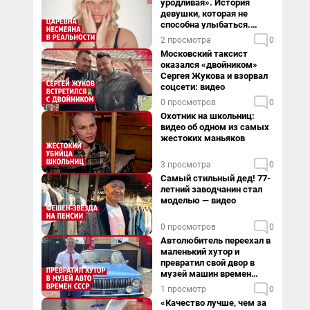
уродливая». История
девушки, которая не
способна улыбаться.
Видео
2 просмотра
0
Московский таксист
оказался «двойником»
Сергея Жукова и взорвал
соцсети: видео
0 просмотров
0
Охотник на школьниц:
видео об одном из самых
жестоких маньяков
3 просмотра
0
Самый стильный дед! 77-
летний заводчанин стал
моделью — видео
0 просмотров
0
Автолюбитель переехал в
маленький хутор и
превратил свой двор в
музей машин времен
СССР. Видео
1 просмотр
0
«Качество лучше, чем за