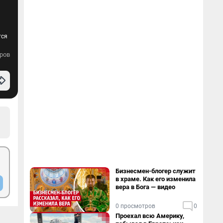
тся
ров
Бизнесмен-блогер служит
в храме. Как его изменила
вера в Бога — видео
0 просмотров
0
Проехал всю Америку,