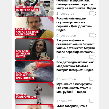
побывал в Европе: как
байкер путешествует по
миру на мотоцикле. Видео
2 просмотра
0
Российский ниндзя-
скульптор снялся в
сериале «Дом Дракона».
Видео
0 просмотров
0
Закрыл кофейни и
осваивает новый бизнес:
жизнь алтайского Маугли
после переезда из тайги в
столицу
1 просмотр
0
Все дети одинаковы: как
медвежонок Момота
покорил интернет. Видео
0 просмотров
0
Музыкант с киберрукой.
Его конечность стоит 3
млн рублей — видео
1 просмотр
0
«Мне говорили, что я