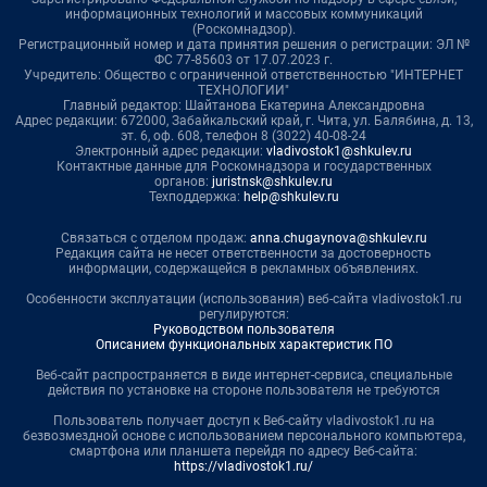
информационных технологий и массовых коммуникаций
(Роскомнадзор).
Регистрационный номер и дата принятия решения о регистрации: ЭЛ №
ФС 77-85603 от 17.07.2023 г.
Учредитель: Общество с ограниченной ответственностью "ИНТЕРНЕТ
ТЕХНОЛОГИИ"
Главный редактор: Шайтанова Екатерина Александровна
Адрес редакции: 672000, Забайкальский край, г. Чита, ул. Балябина, д. 13,
эт. 6, оф. 608, телефон 8 (3022) 40-08-24
Электронный адрес редакции:
vladivostok1@shkulev.ru
Контактные данные для Роскомнадзора и государственных
органов:
juristnsk@shkulev.ru
Техподдержка:
help@shkulev.ru
Связаться с отделом продаж:
anna.chugaynova@shkulev.ru
Редакция сайта не несет ответственности за достоверность
информации, содержащейся в рекламных объявлениях.
Особенности эксплуатации (использования) веб-сайта vladivostok1.ru
регулируются:
Руководством пользователя
Описанием функциональных характеристик ПО
Веб-сайт распространяется в виде интернет-сервиса, специальные
действия по установке на стороне пользователя не требуются
Пользователь получает доступ к Веб-сайту vladivostok1.ru на
безвозмездной основе с использованием персонального компьютера,
смартфона или планшета перейдя по адресу Веб-сайта:
https://vladivostok1.ru/