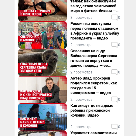
телом: как бизнесвумен
за год стала чемпионкой
мира в фитнес-бикини —
видео
3 просмотра
0
Россиянка выступила
перед полным стадионом
в Африке и украла улыбку
президента — видео
2 просмотра
0
Спасенная на льду
Байкала нерпа Сергеевна
готовится вернуться в
дикую природу — ее
видеоистория
2 просмотра
0
Актер Влад Прохоров
поделился секретом, как
похудел на 15
килограммов — видео
2 просмотра
0
Как живут дети в доме
ребенка при женской
колонии. Видео
2 просмотра
0
Управляет самолетами и