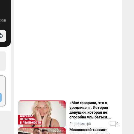
ров
«Мне говорили, что я
уродливая». История
девушки, которая не
способна улыбаться.
Видео
2 просмотра
0
Московский таксист