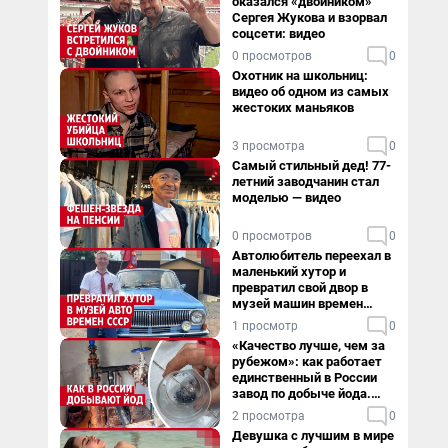
оказался «двойником»
Сергея Жукова и взорвал
соцсети: видео
0 просмотров
0
Охотник на школьниц:
видео об одном из самых
жестоких маньяков
3 просмотра
0
Самый стильный дед! 77-
летний заводчанин стал
моделью — видео
0 просмотров
0
Автолюбитель переехал в
маленький хутор и
превратил свой двор в
музей машин времен
СССР. Видео
1 просмотр
0
«Качество лучше, чем за
рубежом»: как работает
единственный в России
завод по добыче йода.
Видео
2 просмотра
0
Девушка с лучшим в мире