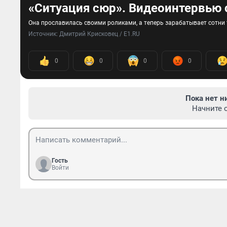
«Ситуация сюр». Видеоинтервью 
Она прославилась своими роликами, а теперь зарабатывает сотни 
Источник: 
Дмитрий Крисковец / E1.RU
0
0
0
0
Пока нет н
Начните 
Гость
Войти