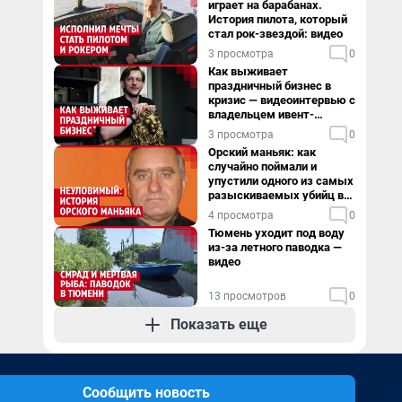
играет на барабанах.
История пилота, который
стал рок-звездой: видео
3 просмотра
0
Как выживает
праздничный бизнес в
кризис — видеоинтервью с
владельцем ивент-
агентства
3 просмотра
0
Орский маньяк: как
случайно поймали и
упустили одного из самых
разыскиваемых убийц в
России. Видео
4 просмотра
0
Тюмень уходит под воду
из-за летного паводка —
видео
13 просмотров
0
Показать еще
Сообщить новость