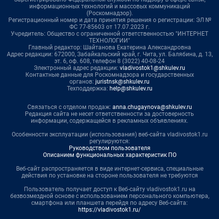
информационных технологий и массовых коммуникаций
(Роскомнадзор).
Регистрационный номер и дата принятия решения о регистрации: ЭЛ №
ФС 77-85603 от 17.07.2023 г.
Учредитель: Общество с ограниченной ответственностью "ИНТЕРНЕТ
ТЕХНОЛОГИИ"
Главный редактор: Шайтанова Екатерина Александровна
Адрес редакции: 672000, Забайкальский край, г. Чита, ул. Балябина, д. 13,
эт. 6, оф. 608, телефон 8 (3022) 40-08-24
Электронный адрес редакции:
vladivostok1@shkulev.ru
Контактные данные для Роскомнадзора и государственных
органов:
juristnsk@shkulev.ru
Техподдержка:
help@shkulev.ru
Связаться с отделом продаж:
anna.chugaynova@shkulev.ru
Редакция сайта не несет ответственности за достоверность
информации, содержащейся в рекламных объявлениях.
Особенности эксплуатации (использования) веб-сайта vladivostok1.ru
регулируются:
Руководством пользователя
Описанием функциональных характеристик ПО
Веб-сайт распространяется в виде интернет-сервиса, специальные
действия по установке на стороне пользователя не требуются
Пользователь получает доступ к Веб-сайту vladivostok1.ru на
безвозмездной основе с использованием персонального компьютера,
смартфона или планшета перейдя по адресу Веб-сайта:
https://vladivostok1.ru/